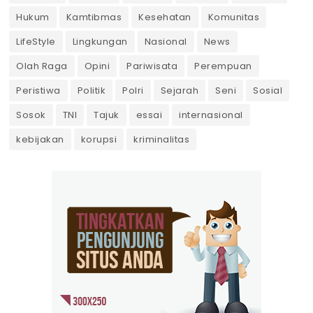
Hukum
Kamtibmas
Kesehatan
Komunitas
LifeStyle
Lingkungan
Nasional
News
Olah Raga
Opini
Pariwisata
Perempuan
Peristiwa
Politik
Polri
Sejarah
Seni
Sosial
Sosok
TNI
Tajuk
essai
internasional
kebijakan
korupsi
kriminalitas