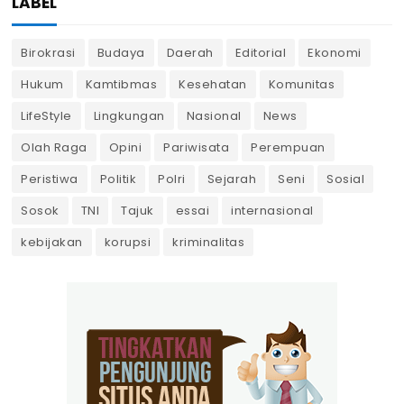
LABEL
Birokrasi
Budaya
Daerah
Editorial
Ekonomi
Hukum
Kamtibmas
Kesehatan
Komunitas
LifeStyle
Lingkungan
Nasional
News
Olah Raga
Opini
Pariwisata
Perempuan
Peristiwa
Politik
Polri
Sejarah
Seni
Sosial
Sosok
TNI
Tajuk
essai
internasional
kebijakan
korupsi
kriminalitas