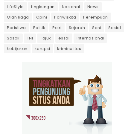
LifeStyle
Lingkungan
Nasional
News
Olah Raga
Opini
Pariwisata
Perempuan
Peristiwa
Politik
Polri
Sejarah
Seni
Sosial
Sosok
TNI
Tajuk
essai
internasional
kebijakan
korupsi
kriminalitas