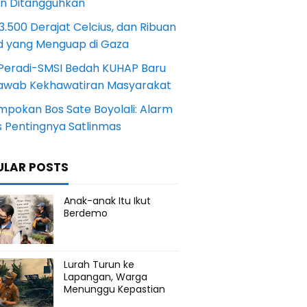
an Ditangguhkan
.500 Derajat Celcius, dan Ribuan
d yang Menguap di Gaza
Peradi-SMSI Bedah KUHAP Baru
awab Kekhawatiran Masyarakat
mpokan Bos Sate Boyolali: Alarm
s Pentingnya Satlinmas
ULAR POSTS
Anak-anak Itu Ikut
Berdemo
Lurah Turun ke
Lapangan, Warga
Menunggu Kepastian