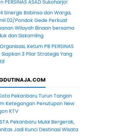
in PERSINAS ASAD Sukoharjo!
li Sinergis Babinsa dan Warga,
mil 02/Pondok Gede Perkuat
anan Wilayah Binaan bersama
uk dan Siskamling
Organisasi, Ketum PB PERSINAS
Siapkan 3 Pilar Strategis Yang
if
GDUTINAJA.COM
 Kota Pekanbaru Turun Tangan
m Ketegangan Penutupan New
gon KTV
STA Pekanbaru Mulai Bergerak,
itas Jadi Kunci Destinasi Wisata