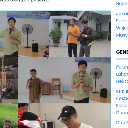
Nuans
Jakar
Selat
Wuju
Masy
GENE
Puluh
Lahan
Hekt
KPK I
Kesb
Sosia
Daer
Dari 