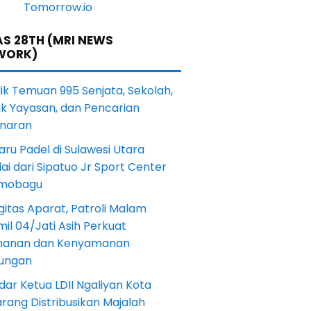
S 28TH (MRI NEWS
WORK)
lik Temuan 995 Senjata, Sekolah,
ik Yayasan, dan Pencarian
naran
aru Padel di Sulawesi Utara
ai dari Sipatuo Jr Sport Center
mobagu
gitas Aparat, Patroli Malam
il 04/Jati Asih Perkuat
anan dan Kenyamanan
kungan
dar Ketua LDII Ngaliyan Kota
rang Distribusikan Majalah