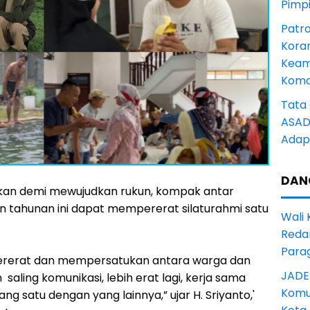
Pimp
Patro
Kora
Keam
Komd
Tata 
ASAD 
Adapt
DAN
akan demi mewujudkan rukun, kompak antar
atan tahunan ini dapat mempererat silaturahmi satu
Wali
Reda
Para
pererat dan mempersatukan antara warga dan
JADE
n saling komunikasi, lebih erat lagi, kerja sama
Komun
ng satu dengan yang lainnya,” ujar H. Sriyanto,'