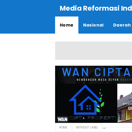
Media Reformasi Ind
Home
Nasional
Daerah
HOME
WITHOUT LABEL