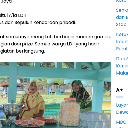
Kota
 Jaya.
Senk
tul A'la LDII
dan 
s dan Sepuluh kendaraan pribadi.
Stab
Keru
saat semuanya mengikuti berbagai macam games,
Keam
gian doorprize. Semua warga LDII yang hadir
Rumba
giatan berlangsung.
Dari 
Kondu
Mala
A+
Laya
Dewan
MBG: