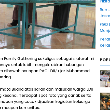
Pikir
Bom 3
Jasa
FGD 
Menj
Pera
Kera
n Family Gathering sekaligus sebagai silaturahmi
POP
juannya untuk lebih mengakrabkan hubungan
'lim dibawah naungan PAC LDII,” ujar Muhammad
hering.
ermata Buana atas saran dan masukan warga LDII
 kesana . Terdapat spot foto yang cantik serta
napan yang cocok dijadikan kegiatan keluarga
ah maupun komunitas.