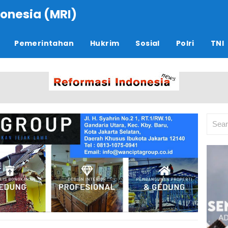
onesia (MRI)
Pemerintahan
Hukrim
Sosial
Polri
TNI