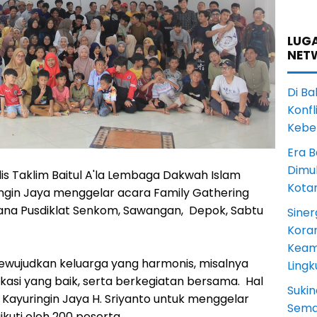
LUGA
NET
Di Ba
Konfl
Kebe
Era B
Dimul
is Taklim Baitul A'la Lembaga Dakwah Islam
Kota
ringin Jaya menggelar acara Family Gathering
ana Pusdiklat Senkom, Sawangan, Depok, Sabtu
Siner
Koram
Keam
ewujudkan keluarga yang harmonis, misalnya
Ling
i yang baik, serta berkegiatan bersama. Hal
Sukin
 Kayuringin Jaya H. Sriyanto untuk menggelar
Sema
ikuti oleh 200 peserta.