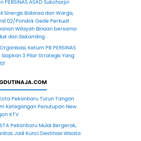
in PERSINAS ASAD Sukoharjo!
li Sinergis Babinsa dan Warga,
mil 02/Pondok Gede Perkuat
anan Wilayah Binaan bersama
uk dan Siskamling
Organisasi, Ketum PB PERSINAS
Siapkan 3 Pilar Strategis Yang
if
GDUTINAJA.COM
 Kota Pekanbaru Turun Tangan
m Ketegangan Penutupan New
gon KTV
STA Pekanbaru Mulai Bergerak,
itas Jadi Kunci Destinasi Wisata