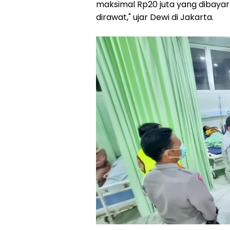
maksimal Rp20 juta yang dibaya
dirawat," ujar Dewi di Jakarta.