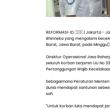
REFORMASI-ID 🇮🇩 | Jakarta - J
Bhinneka yang mengalami kecelaka
Barat, Jawa Barat, pada Minggu(
Direktur Operasional Jasa Raha
seluruh korban terjamin UU No 3
Pertanggungan Wajib Kecelak
Sebagaimana Peraturan Menteri K
dunia mendapat santunan sebesar
sah.
"Untuk korban luka mendapat jam