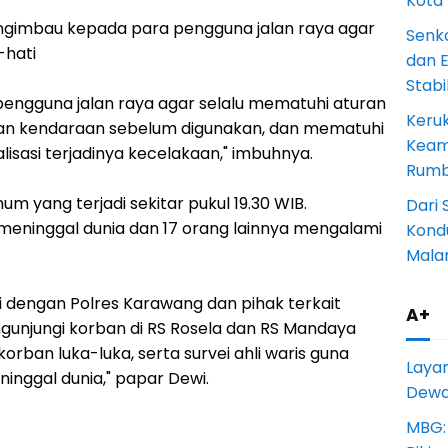
Kota
ngimbau kepada para pengguna jalan raya agar
Senk
-hati
dan 
Stab
engguna jalan raya agar selalu mematuhi aturan
Keru
ikan kendaraan sebelum digunakan, dan mematuhi
Keam
lisasi terjadinya kecelakaan," imbuhnya.
Rumba
 yang terjadi sekitar pukul 19.30 WIB.
Dari 
eninggal dunia dan 17 orang lainnya mengalami
Kondu
Mala
i dengan Polres Karawang dan pihak terkait
A+
gunjungi korban di RS Rosela dan RS Mandaya
rban luka-luka, serta survei ahli waris guna
Laya
inggal dunia," papar Dewi.
Dewan
MBG: