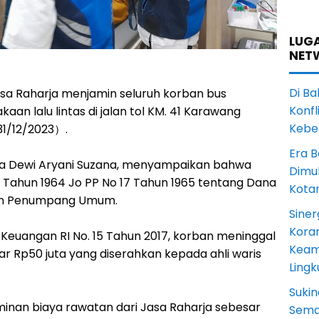
LUGA
NET
Di Ba
asa Raharja menjamin seluruh korban bus
Konfl
an lalu lintas di jalan tol KM. 41 Karawang
Kebe
31/12/2023）.
Era B
rja Dewi Aryani Suzana, menyampaikan bahwa
Dimul
3 Tahun 1964 Jo PP No 17 Tahun 1965 tentang Dana
Kota
aan Penumpang Umum.
Siner
Koram
euangan RI No. 15 Tahun 2017, korban meninggal
Keam
 Rp50 juta yang diserahkan kepada ahli waris
Ling
Sukin
inan biaya rawatan dari Jasa Raharja sebesar
Sema