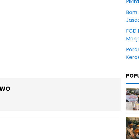
Pikir
Bom 3
Jasa
FGD 
Menj
Pera
Kera
POP
OWO