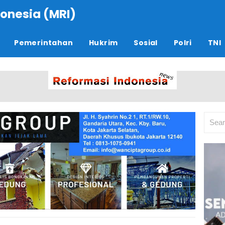
onesia (MRI)
Pemerintahan
Hukrim
Sosial
Polri
TNI