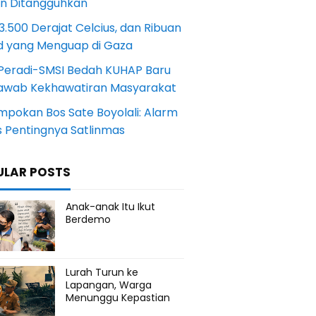
an Ditangguhkan
.500 Derajat Celcius, dan Ribuan
d yang Menguap di Gaza
Peradi-SMSI Bedah KUHAP Baru
awab Kekhawatiran Masyarakat
mpokan Bos Sate Boyolali: Alarm
s Pentingnya Satlinmas
ULAR POSTS
Anak-anak Itu Ikut
Berdemo
Lurah Turun ke
Lapangan, Warga
Menunggu Kepastian