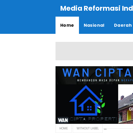
Media Reformasi Ind
Home
Nasional
Daerah
HOME
WITHOUT LABEL