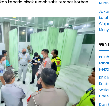
rkan kepada pihak rumah sakit tempat korban
Nuans
Jakar
Selat
Wuju
Masy
GENE
Puluh
Lahan
Hekt
KPK I
Kesb
Sosia
Daer
Dari 