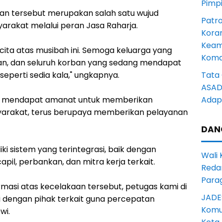
Pimp
n tersebut merupakan salah satu wujud
Patro
arakat melalui peran Jasa Raharja.
Kora
Keam
 cita atas musibah ini. Semoga keluarga yang
Komd
an, dan seluruh korban yang sedang mendapat
perti sedia kala," ungkapnya.
Tata 
ASAD 
ng mendapat amanat untuk memberikan
Adapt
yarakat, terus berupaya memberikan pelayanan
DAN
liki sistem yang terintegrasi, baik dengan
Wali
capil, perbankan, dan mitra kerja terkait.
Reda
Para
rmasi atas kecelakaan tersebut, petugas kami di
JADE
i dengan pihak terkait guna percepatan
Komun
wi.