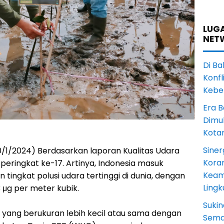
LUGA
NET
Di Ba
Konfl
Kebe
Era B
Dimul
Kota
Siner
10/1/2024) Berdasarkan laporan Kualitas Udara
Koram
 peringkat ke-17. Artinya, Indonesia masuk
Keam
tingkat polusi udara tertinggi di dunia, dengan
Ling
 μg per meter kubik.
Sukin
 yang berukuran lebih kecil atau sama dengan
Sema