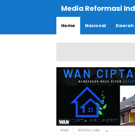
Media Reformasi Ind
Home
Nasional
Daerah
HOME
WITHOUT LABEL