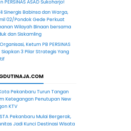
in PERSINAS ASAD Sukoharjo!
li Sinergis Babinsa dan Warga,
mil 02/Pondok Gede Perkuat
anan Wilayah Binaan bersama
uk dan Siskamling
Organisasi, Ketum PB PERSINAS
Siapkan 3 Pilar Strategis Yang
if
GDUTINAJA.COM
 Kota Pekanbaru Turun Tangan
m Ketegangan Penutupan New
gon KTV
STA Pekanbaru Mulai Bergerak,
itas Jadi Kunci Destinasi Wisata