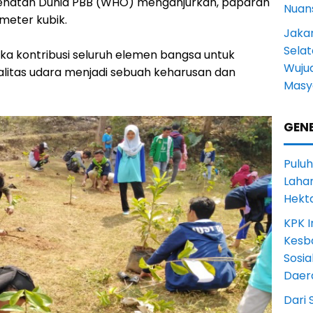
sehatan Dunia PBB (WHO) menganjurkan, paparan
Nuans
meter kubik.
Jakar
Selat
jika kontribusi seluruh elemen bangsa untuk
Wuju
itas udara menjadi sebuah keharusan dan
Masy
GENE
Puluh
Lahan
Hekt
KPK I
Kesb
Sosia
Daer
Dari 