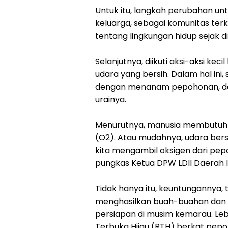
Untuk itu, langkah perubahan unt
keluarga, sebagai komunitas ter
tentang lingkungan hidup sejak dini
Selanjutnya, diikuti aksi-aksi k
udara yang bersih. Dalam hal ini
dengan menanam pepohonan, dan
urainya.
Menurutnya, manusia membutuhk
(O2). Atau mudahnya, udara bersih
kita mengambil oksigen dari pep
pungkas Ketua DPW LDII Daerah I
Tidak hanya itu, keuntungannya,
menghasilkan buah-buahan dan m
persiapan di musim kemarau. Lebi
Terbuka Hijau (RTH) berkat pep