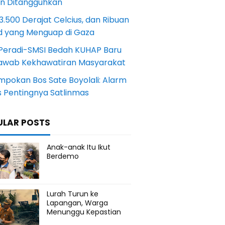
an Ditangguhkan
.500 Derajat Celcius, dan Ribuan
d yang Menguap di Gaza
Peradi-SMSI Bedah KUHAP Baru
awab Kekhawatiran Masyarakat
mpokan Bos Sate Boyolali: Alarm
s Pentingnya Satlinmas
ULAR POSTS
Anak-anak Itu Ikut
Berdemo
Lurah Turun ke
Lapangan, Warga
Menunggu Kepastian