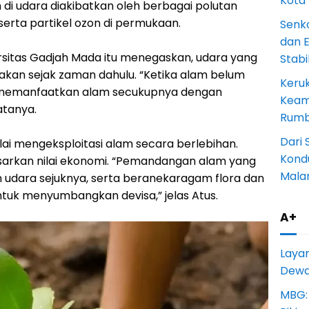
Kota
di udara diakibatkan oleh berbagai polutan
serta partikel ozon di permukaan.
Senk
dan 
rsitas Gadjah Mada itu menegaskan, udara yang
Stab
iakan sejak zaman dahulu. “Ketika alam belum
Keru
ia memanfaatkan alam secukupnya dengan
Keam
atanya.
Rumba
Dari 
ulai mengeksploitasi alam secara berlebihan.
Kondu
dasarkan nilai ekonomi. “Pemandangan alam yang
Mala
n udara sejuknya, serta beranekaragam flora dan
ntuk menyumbangkan devisa,” jelas Atus.
A+
Laya
Dewan
MBG: