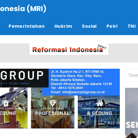
onesia (MRI)
Pemerintahan
Hukrim
Sosial
Polri
TNI