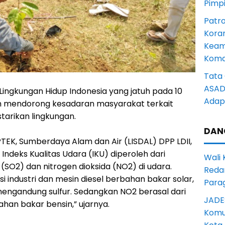
Pimp
Patro
Kora
Keam
Komd
Tata 
ASAD 
i Lingkungan Hidup Indonesia yang jatuh pada 10
Adapt
an mendorong kesadaran masyarakat terkait
tarikan lingkungan.
DAN
TEK, Sumberdaya Alam dan Air (LISDAL) DPP LDII,
ndeks Kualitas Udara (IKU) diperoleh dari
Wali
 (SO2) dan nitrogen dioksida (NO2) di udara.
Reda
i industri dan mesin diesel berbahan bakar solar,
Para
engandung sulfur. Sedangkan NO2 berasal dari
JADE
han bakar bensin,” ujarnya.
Komun