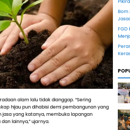
Pikir
Bom 3
Jasa
FGD 
Menj
Pera
Kera
POP
adaan alam lalu tidak dianggap. “Sering
skap hijau pun dihabisi demi pembangunan yang
n jasa yang katanya, membuka lapangan
an lainnya,” ujarnya.