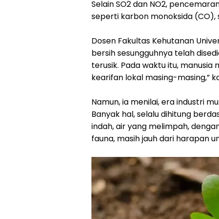
Selain SO2 dan NO2, pencemaran 
seperti karbon monoksida (CO), 
Dosen Fakultas Kehutanan Unive
bersih sesungguhnya telah dised
terusik. Pada waktu itu, manus
kearifan lokal masing-masing,” k
Namun, ia menilai, era industri m
Banyak hal, selalu dihitung ber
indah, air yang melimpah, denga
fauna, masih jauh dari harapan u