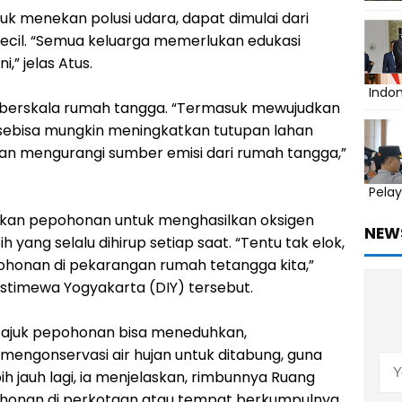
uk menekan polusi udara, dapat dimulai dari
kecil. “Semua keluarga memerlukan edukasi
,” jelas Atus.
Indo
ecil berskala rumah tangga. “Termasuk mewujudkan
, sebisa mungkin meningkatkan tutupan lahan
 mengurangi sumber emisi dari rumah tangga,”
Pelay
an pepohonan untuk menghasilkan oksigen
NEW
 yang selalu dihirup setiap saat. “Tentu tak elok,
ohonan di pekarangan rumah tetangga kita,”
stimewa Yogyakarta (DIY) tersebut.
 tajuk pepohonan bisa meneduhkan,
engonservasi air hujan untuk ditabung, guna
h jauh lagi, ia menjelaskan, rimbunnya Ruang
ohonan di perkotaan atau tempat berkumpulnya