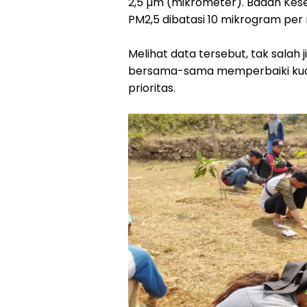
2,5 µm (mikrometer). Badan Ke
PM2,5 dibatasi 10 mikrogram per 
Melihat data tersebut, tak salah 
bersama-sama memperbaiki kual
prioritas.