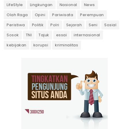
LifeStyle
Lingkungan
Nasional
News
Olah Raga
Opini
Pariwisata
Perempuan
Peristiwa
Politik
Polri
Sejarah
Seni
Sosial
Sosok
TNI
Tajuk
essai
internasional
kebijakan
korupsi
kriminalitas