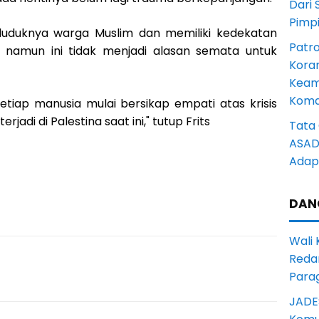
Dari 
Pimp
duduknya warga Muslim dan memiliki kedekatan
Patro
, namun ini tidak menjadi alasan semata untuk
Kora
Keam
Komd
 setiap manusia mulai bersikap empati atas krisis
adi di Palestina saat ini," tutup Frits
Tata 
ASAD 
Adapt
DAN
Wali
Reda
Para
JADE