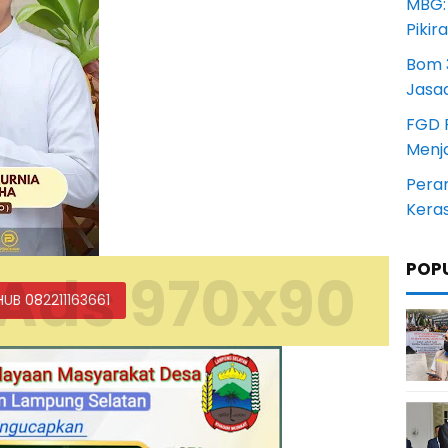
MBG:
Pikir
Bom 3
Jasa
FGD 
Menj
Pera
Kera
POP
Ads 970x90
HUB 082211163661