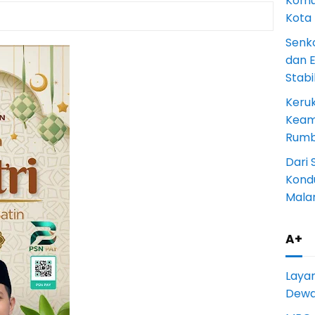
Komun
Kota
Senk
dan 
Stab
Keru
Keam
Rumba
Dari 
Kondu
Mala
A+
Laya
Dewan