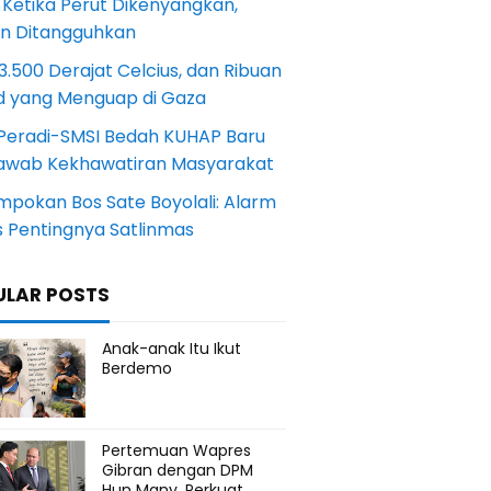
 Ketika Perut Dikenyangkan,
an Ditangguhkan
.500 Derajat Celcius, dan Ribuan
d yang Menguap di Gaza
Peradi-SMSI Bedah KUHAP Baru
awab Kekhawatiran Masyarakat
mpokan Bos Sate Boyolali: Alarm
s Pentingnya Satlinmas
ULAR POSTS
Anak-anak Itu Ikut
Berdemo
Pertemuan Wapres
Gibran dengan DPM
Hun Many, Perkuat