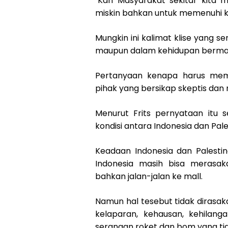
"Kan Masyarakat sekitar kita
miskin bahkan untuk memenuhi ke
Mungkin ini kalimat klise yang ser
maupun dalam kehidupan berma
Pertanyaan kenapa harus memb
pihak yang bersikap skeptis dan
Menurut Frits pernyataan itu
kondisi antara Indonesia dan Pale
Keadaan Indonesia dan Palestin
Indonesia masih bisa merasak
bahkan jalan-jalan ke mall.
Namun hal tesebut tidak dirasak
kelaparan, kehausan, kehilang
serangan roket dan bom yang ti