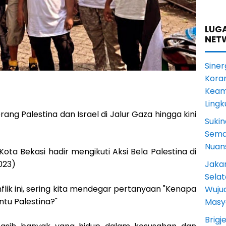
LUGA
NET
Siner
Koram
Keam
Ling
rang Palestina dan Israel di Jalur Gaza hingga kini
Sukin
Sema
Nuans
Kota Bekasi hadir mengikuti Aksi Bela Palestina di
Jakar
023)
Selat
lik ini, sering kita mendegar pertanyaan "Kenapa
Wuju
tu Palestina?"
Masy
Brigj