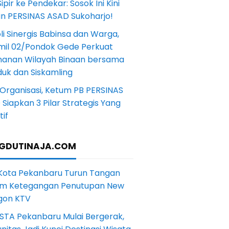
Sipir ke Pendekar: Sosok Ini Kini
in PERSINAS ASAD Sukoharjo!
li Sinergis Babinsa dan Warga,
mil 02/Pondok Gede Perkuat
anan Wilayah Binaan bersama
uk dan Siskamling
Organisasi, Ketum PB PERSINAS
Siapkan 3 Pilar Strategis Yang
if
GDUTINAJA.COM
 Kota Pekanbaru Turun Tangan
m Ketegangan Penutupan New
gon KTV
STA Pekanbaru Mulai Bergerak,