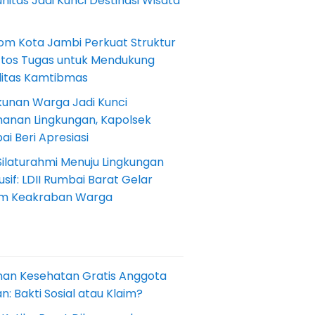
itas Jadi Kunci Destinasi Wisata
om Kota Jambi Perkuat Struktur
Etos Tugas untuk Mendukung
ilitas Kamtibmas
kunan Warga Jadi Kunci
anan Lingkungan, Kapolsek
i Beri Apresiasi
Silaturahmi Menuju Lingkungan
sif: LDII Rumbai Barat Gelar
m Keakraban Warga
nan Kesehatan Gratis Anggota
: Bakti Sosial atau Klaim?