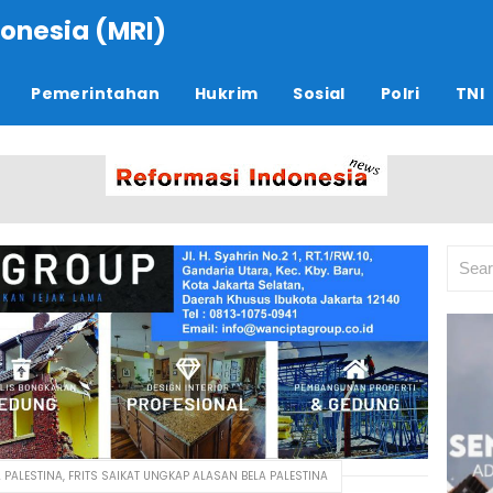
onesia (MRI)
Pemerintahan
Hukrim
Sosial
Polri
TNI
A PALESTINA, FRITS SAIKAT UNGKAP ALASAN BELA PALESTINA