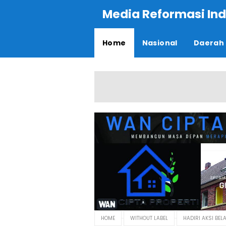
Media Reformasi Ind
Home
Nasional
Daerah
HOME
WITHOUT LABEL
HADIRI AKSI BEL