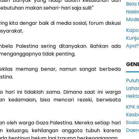
 masih banyak yang hidup dalam kesusahan dan
Bela 
butuhan makan sehari-hari saja sulit"
Nasi
Mode
ing kita dengar baik di media sosial, forum diskusi
Kapol
syarakat.
Kunju
Apa?
ela Palestina sering ditanyakan. Bahkan ada
 menganggapnya tidak penting.
GENE
 sekilas memang benar, namun sangat berbeda
stina.
Puluh
Lahan
a hari ini tidaklah sama. Dimana saat ini warga
Hekt
an kedamaian, bisa mencari rezeki, berwisata
KPK I
Kesb
Sosia
an oleh warga Gaza Palestina. Mereka setiap hari
Daer
an keluarga, kehilangan anggota tubuh karena
ada hentinya belum lagi trauma berkepanjangan.