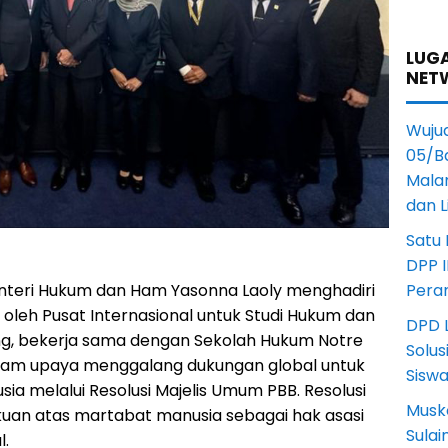
LUGA
NET
Wuju
05/B
Mala
dan 
Satu
DPP I
enteri Hukum dan Ham Yasonna Laoly menghadiri
Pera
oleh Pusat Internasional untuk Studi Hukum dan
DPD L
ng, bekerja sama dengan Sekolah Hukum Notre
Solus
alam upaya menggalang dukungan global untuk
Sisw
a melalui Resolusi Majelis Umum PBB. Resolusi
Musk
uan atas martabat manusia sebagai hak asasi
Sula
l.