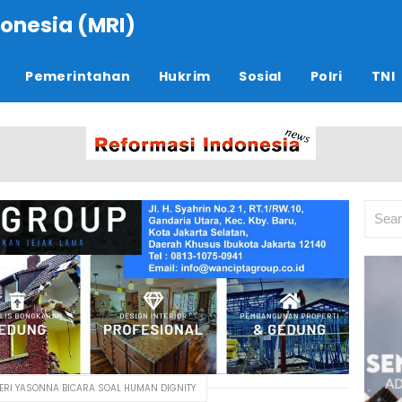
onesia (MRI)
Pemerintahan
Hukrim
Sosial
Polri
TNI
TERI YASONNA BICARA SOAL HUMAN DIGNITY