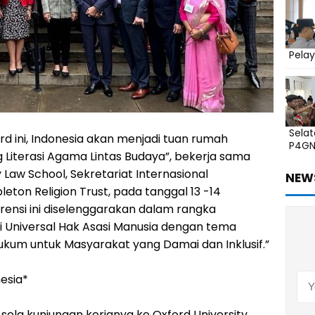
Pelay
Sela
ord ini, Indonesia akan menjadi tuan rumah
P4G
g Literasi Agama Lintas Budaya”, bekerja sama
Law School, Sekretariat Internasional
NEW
on Religion Trust, pada tanggal 13 -14
rensi ini diselenggarakan dalam rangka
 Universal Hak Asasi Manusia dengan tema
kum untuk Masyarakat yang Damai dan Inklusif.”
nesia*
i sela kunjungan kerjanya ke Oxford University,