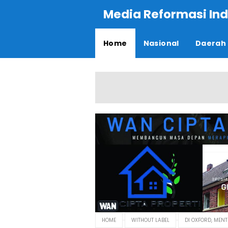
Media Reformasi Ind
Home
Nasional
Daerah
HOME
WITHOUT LABEL
DI OXFORD, MEN