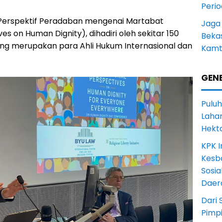
Peri
“Perspektif Peradaban mengenai Martabat
Jaga
ves on Human Dignity), dihadiri oleh sekitar 150
Beka
ang merupakan para Ahli Hukum Internasional dan
Kamt
GENE
Puluh
Lahan
Hekt
KPK I
Kesb
Sosia
Daer
Dari 
Pimp