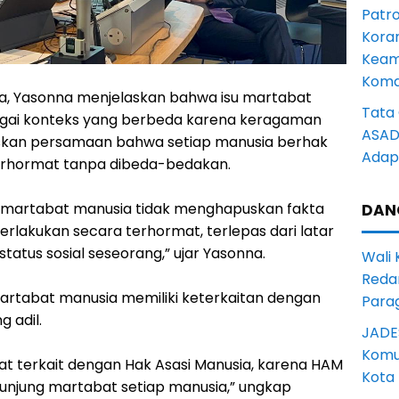
Patro
Kora
Keam
Komd
a, Yasonna menjelaskan bahwa isu martabat
Tata 
bagai konteks yang berbeda karena keragaman
ASAD 
kan persamaan bahwa setiap manusia berhak
Adapt
rhormat tanpa dibeda-bedakan.
 martabat manusia tidak menghapuskan fakta
DAN
rlakukan secara terhormat, terlepas dari latar
 status sosial seseorang,” ujar Yasonna.
Wali
Reda
rtabat manusia memiliki keterkaitan dengan
Para
g adil.
JADE
Komun
t terkait dengan Hak Asasi Manusia, karena HAM
Kota
njung martabat setiap manusia,” ungkap