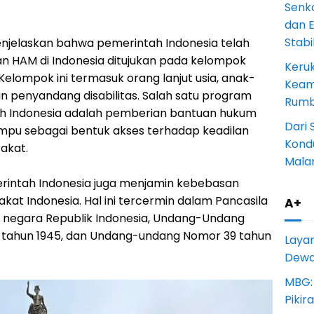
Senk
dan 
Stab
enjelaskan bahwa pemerintah Indonesia telah
n HAM di Indonesia ditujukan pada kelompok
Keru
 Kelompok ini termasuk orang lanjut usia, anak-
Keam
an penyandang disabilitas. Salah satu program
Rumba
ah Indonesia adalah pemberian bantuan hukum
Dari 
ampu sebagai bentuk akses terhadap keadilan
Kondu
akat.
Mala
erintah Indonesia juga menjamin kebebasan
t Indonesia. Hal ini tercermin dalam Pancasila
A+
i negara Republik Indonesia, Undang-Undang
a tahun 1945, dan Undang-undang Nomor 39 tahun
Laya
Dewan
MBG:
Pikir