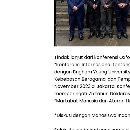
Tindak lanjut dari konferensi Oxf
“Konferensi Internasional tentan
dengan Brigham Young University 
Kebebasan Beragama, dan Templet
November 2023 di Jakarta. Konfe
memperingati 75 tahun Deklarasi
“Martabat Manusia dan Aturan Hu
*Diskusi dengan Mahasiswa Indo
Selain itu, pada hari yang sama d