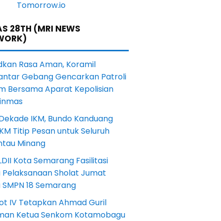
S 28TH (MRI NEWS
WORK)
dkan Rasa Aman, Koramil
antar Gebang Gencarkan Patroli
m Bersama Aparat Kepolisian
Linmas
 Dekade IKM, Bundo Kanduang
KM Titip Pesan untuk Seluruh
ntau Minang
DII Kota Semarang Fasilitasi
i Pelaksanaan Sholat Jumat
a SMPN 18 Semarang
ot IV Tetapkan Ahmad Guril
iman Ketua Senkom Kotamobagu