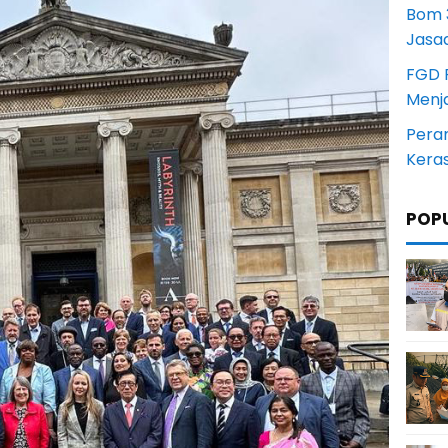
Bom 3
Jasa
FGD 
Menj
Pera
Kera
POP