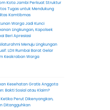
om Kota Jambi Perkuat Struktur
Etos Tugas untuk Mendukung
ilitas Kamtibmas
kunan Warga Jadi Kunci
anan Lingkungan, Kapolsek
i Beri Apresiasi
Silaturahmi Menuju Lingkungan
sif: LDII Rumbai Barat Gelar
m Keakraban Warga
nan Kesehatan Gratis Anggota
: Bakti Sosial atau Klaim?
 Ketika Perut Dikenyangkan,
an Ditangguhkan