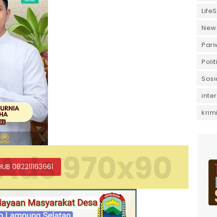
LifeS
New
Pari
Polit
Sosi
inte
krim
Ads 970x90
HUB 082211163661