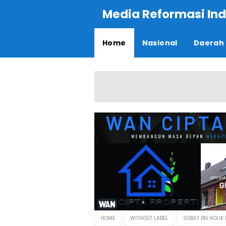
Media Reformasi Ind
Home
Nasional
Daerah
HOME
WITHOUT LABEL
SOBAT BN HOLIK 