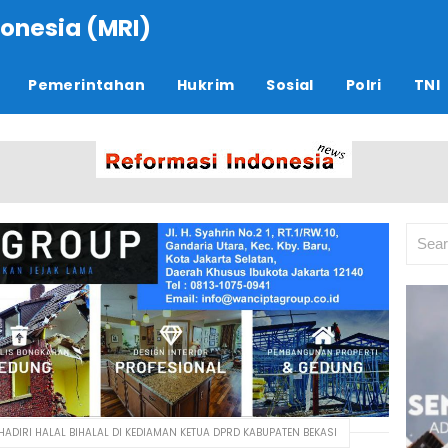
onesia (MRI)
Pemerintahan
Hukrim
Sosial
Polri
TNI
HADIRI HALAL BIHALAL DI KEDIAMAN KETUA DPRD KABUPATEN BEKASI