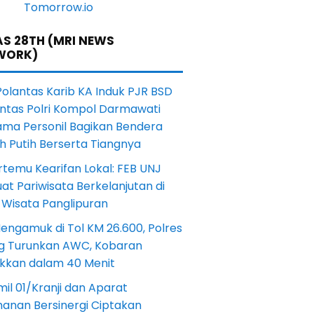
S 28TH (MRI NEWS
WORK)
Polantas Karib KA Induk PJR BSD
antas Polri Kompol Darmawati
ama Personil Bagikan Bendera
h Putih Berserta Tiangnya
rtemu Kearifan Lokal: FEB UNJ
at Pariwisata Berkelanjutan di
 Wisata Panglipuran
engamuk di Tol KM 26.600, Polres
ng Turunkan AWC, Kobaran
akkan dalam 40 Menit
il 01/Kranji dan Aparat
anan Bersinergi Ciptakan