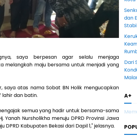
Senk
dan 
Stab
Keru
Keam
Rumba
nya, saya berpesan agar selalu menjaga
Dari 
ta melangkah maju bersama untuk menjadi yang
Kondu
Mala
ur, saya atas nama Sobat BN Holik mengucapkan
 lahir dan batin.
A+
a mengajak semua yang hadir untuk bersama-sama
Memu
j. Yanah Nursholikha menuju DPRD Provinsi Jawa
DPRD Kabupaten Bekasi dari Dapil 1," jelasnya.
POP