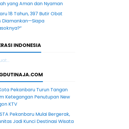
yah yang Aman dan Nyaman
aru 18 Tahun, 397 Butir Obat
s Diamankan—Siapa
soknya?”
RASI INDONESIA
at...
GDUTINAJA.COM
 Kota Pekanbaru Turun Tangan
m Ketegangan Penutupan New
gon KTV
STA Pekanbaru Mulai Bergerak,
itas Jadi Kunci Destinasi Wisata