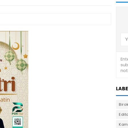
LABE
Biro
Edito
Kam