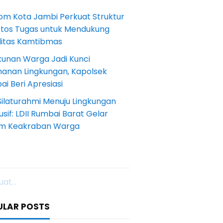
om Kota Jambi Perkuat Struktur
Etos Tugas untuk Mendukung
ilitas Kamtibmas
kunan Warga Jadi Kunci
anan Lingkungan, Kapolsek
i Beri Apresiasi
Silaturahmi Menuju Lingkungan
sif: LDII Rumbai Barat Gelar
m Keakraban Warga
at...
ULAR POSTS