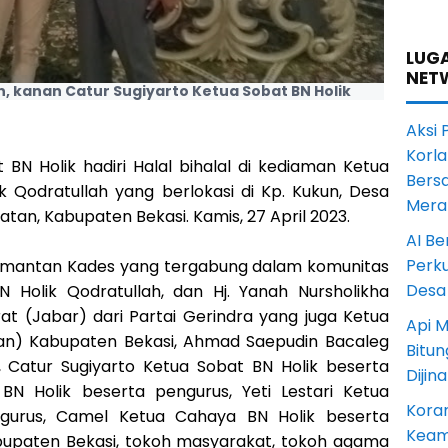
LUGA
NET
n, kanan Catur Sugiyarto Ketua Sobat BN Holik
Aksi 
Korl
 BN Holik hadiri Halal bihalal di kediaman Ketua
Bers
 Qodratullah yang berlokasi di Kp. Kukun, Desa
Mera
tan, Kabupaten Bekasi. Kamis, 27 April 2023.
AI Be
Perku
ra mantan Kades yang tergabung dalam komunitas
Desa
BN Holik Qodratullah, dan Hj. Yanah Nursholikha
at (Jabar) dari Partai Gerindra yang juga Ketua
Api M
wan) Kabupaten Bekasi, Ahmad Saepudin Bacaleg
Bitu
 Catur Sugiyarto Ketua Sobat BN Holik beserta
Dijin
 BN Holik beserta pengurus, Yeti Lestari Ketua
Koram
gurus, Camel Ketua Cahaya BN Holik beserta
Keam
bupaten Bekasi, tokoh masyarakat, tokoh agama