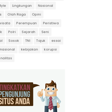
tyle
Lingkungan
Nasional
s
Olah Raga
Opini
wisata
Perempuan
Peristiwa
ik
Polri
Sejarah
Seni
al
Sosok
TNI
Tajuk
essai
rnasional
kebijakan
korupsi
inalitas