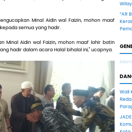
Wila
“AR B
ngucapkan Minal Aidin wal Faizin, mohon maaf
Kera
h kepada semua yang hadir.
Pema
 Minal Aidin wal Faizin, mohon maaf lahir batin
GENE
g hadir dalam acara Halal bihalal ini," ucapnya.
Memu
DAN
Wali
Reda
Para
JADE
Komun
Kota