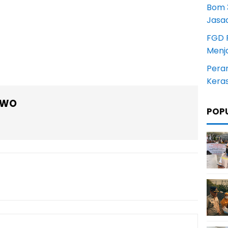
Bom 3
Jasa
FGD 
Menj
Pera
Kera
OWO
POP