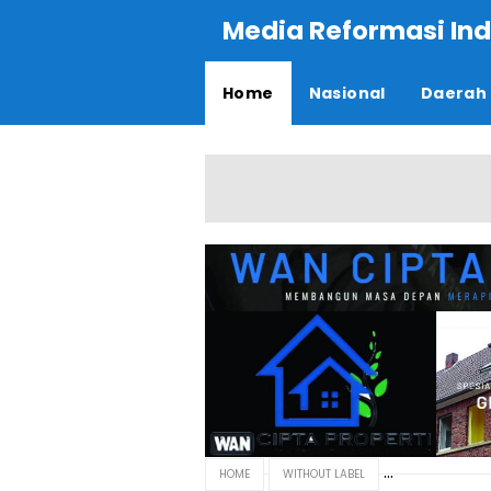
Media Reformasi Ind
Home
Nasional
Daerah
HOME
WITHOUT LABEL