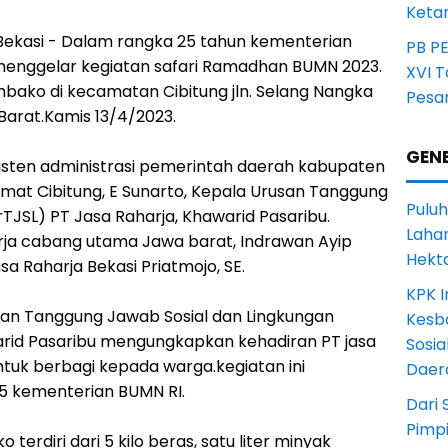
Ketan
Bekasi - Dalam rangka 25 tahun kementerian
PB P
 menggelar kegiatan safari Ramadhan BUMN 2023.
XVI 
bako di kecamatan Cibitung jln. Selang Nangka
Pesa
Barat.Kamis 13/4/2023.
GENE
asisten administrasi pemerintah daerah kabupaten
 camat Cibitung, E Sunarto, Kepala Urusan Tanggung
Puluh
TJSL) PT Jasa Raharja, Khawarid Pasaribu.
Lahan
ja cabang utama Jawa barat, Indrawan Ayip
Hekt
asa Raharja Bekasi Priatmojo, SE.
KPK I
an Tanggung Jawab Sosial dan Lingkungan
Kesb
arid Pasaribu mengungkapkan kehadiran PT jasa
Sosia
ntuk berbagi kepada warga.kegiatan ini
Daer
5 kementerian BUMN RI.
Dari 
Pimp
o terdiri dari 5 kilo beras, satu liter minyak