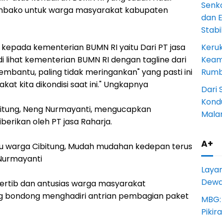
Senk
embako untuk warga masyarakat kabupaten
dan 
Stab
kepada kementerian BUMN RI yaitu Dari PT jasa
Keru
 di lihat kementerian BUMN RI dengan tagline dari
Keam
membantu, paling tidak meringankan" yang pasti ini
Rumba
t kita dikondisi saat ini." Ungkapnya
Dari 
Kondu
bitung, Neng Nurmayanti, mengucapkan
Mala
berikan oleh PT jasa Raharja.
A+
u warga Cibitung, Mudah mudahan kedepan terus
 Nurmayanti
Laya
Dewan
u tertib dan antusias warga masyarakat
g bondong menghadiri antrian pembagian paket
MBG:
Pikir