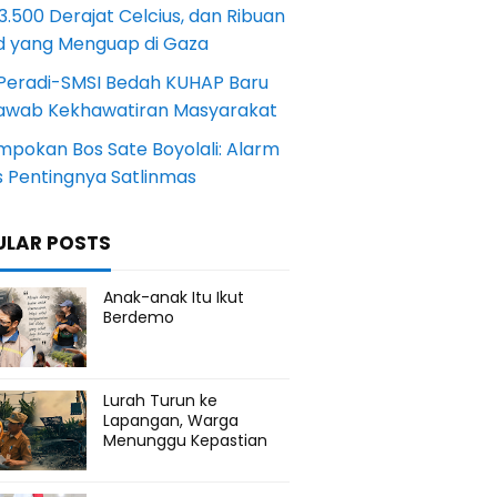
.500 Derajat Celcius, dan Ribuan
d yang Menguap di Gaza
Peradi-SMSI Bedah KUHAP Baru
awab Kekhawatiran Masyarakat
mpokan Bos Sate Boyolali: Alarm
s Pentingnya Satlinmas
ULAR POSTS
Anak-anak Itu Ikut
Berdemo
Lurah Turun ke
Lapangan, Warga
Menunggu Kepastian