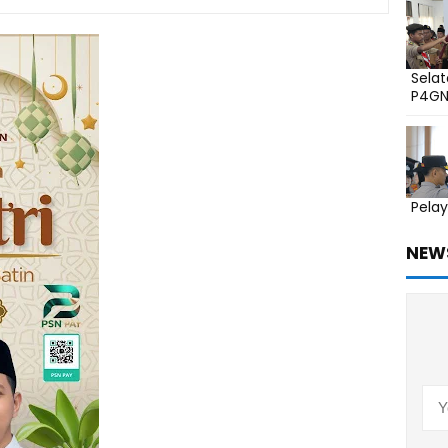
Sela
P4G
Pelay
NEW