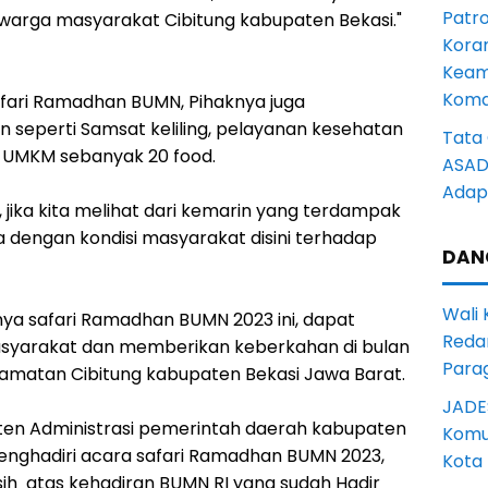
Patro
k warga masyarakat Cibitung kabupaten Bekasi."
Kora
Keam
Komd
safari Ramadhan BUMN, Pihaknya juga
seperti Samsat keliling, pelayanan kesehatan
Tata 
ta UMKM sebanyak 20 food.
ASAD 
Adapt
i, jika kita melihat dari kemarin yang terdampak
ja dengan kondisi masyarakat disini terhadap
DAN
Wali
ya safari Ramadhan BUMN 2023 ini, dapat
Reda
yarakat dan memberikan keberkahan di bulan
Para
matan Cibitung kabupaten Bekasi Jawa Barat.
JADE
sten Administrasi pemerintah daerah kabupaten
Komun
menghadiri acara safari Ramadhan BUMN 2023,
Kota
ih atas kehadiran BUMN RI yang sudah Hadir