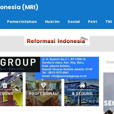
onesia (MRI)
Pemerintahan
Hukrim
Sosial
Polri
TNI