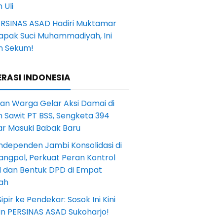
 Uli
ERSINAS ASAD Hadiri Muktamar
Tapak Suci Muhammadiyah, Ini
n Sekum!
RASI INDONESIA
an Warga Gelar Aksi Damai di
 Sawit PT BSS, Sengketa 394
ar Masuki Babak Baru
ndependen Jambi Konsolidasi di
angpol, Perkuat Peran Kontrol
l dan Bentuk DPD di Empat
ah
Sipir ke Pendekar: Sosok Ini Kini
in PERSINAS ASAD Sukoharjo!