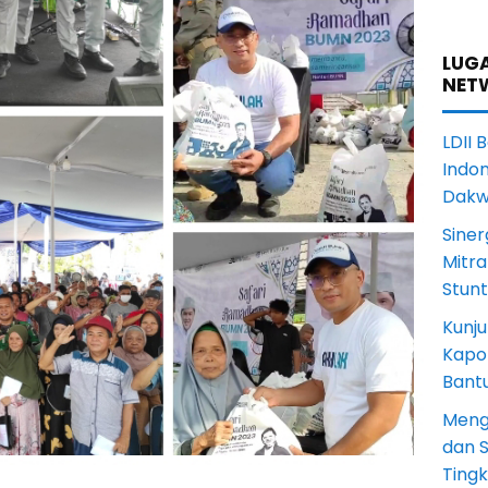
LUGA
NET
LDII 
Indon
Dak
Siner
Mitra
Stun
Kunju
Kapol
Bant
Meng
dan S
Ting