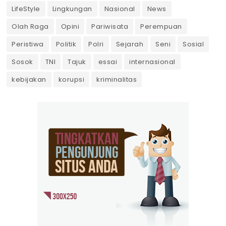
LifeStyle
Lingkungan
Nasional
News
Olah Raga
Opini
Pariwisata
Perempuan
Peristiwa
Politik
Polri
Sejarah
Seni
Sosial
Sosok
TNI
Tajuk
essai
internasional
kebijakan
korupsi
kriminalitas