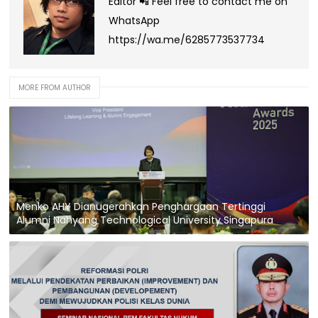
Editor 📲 Feel free to contact me on
WhatsApp
https://wa.me/6285773537734
MORE FROM AUTHOR
Menko AHY Dianugerahkan Penghargaan Tertinggi
Alumni Nahyang Technological University Singapura