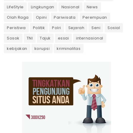
LifeStyle
Lingkungan
Nasional
News
Olah Raga
Opini
Pariwisata
Perempuan
Peristiwa
Politik
Polri
Sejarah
Seni
Sosial
Sosok
TNI
Tajuk
essai
internasional
kebijakan
korupsi
kriminalitas