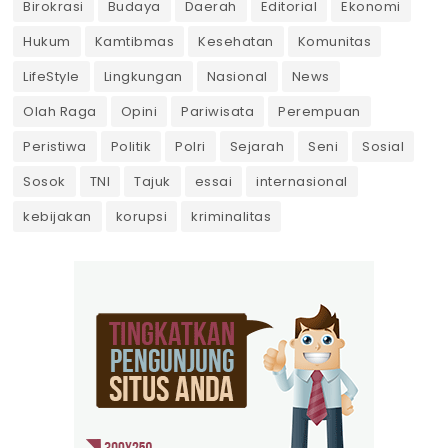
Birokrasi
Budaya
Daerah
Editorial
Ekonomi
Hukum
Kamtibmas
Kesehatan
Komunitas
LifeStyle
Lingkungan
Nasional
News
Olah Raga
Opini
Pariwisata
Perempuan
Peristiwa
Politik
Polri
Sejarah
Seni
Sosial
Sosok
TNI
Tajuk
essai
internasional
kebijakan
korupsi
kriminalitas