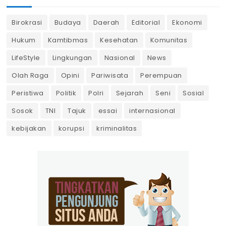
Birokrasi
Budaya
Daerah
Editorial
Ekonomi
Hukum
Kamtibmas
Kesehatan
Komunitas
LifeStyle
Lingkungan
Nasional
News
Olah Raga
Opini
Pariwisata
Perempuan
Peristiwa
Politik
Polri
Sejarah
Seni
Sosial
Sosok
TNI
Tajuk
essai
internasional
kebijakan
korupsi
kriminalitas