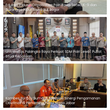
Edukasi Inklusif, Ditpolsatwa Polri Bawa Satwa K-9 dan
Turangga Hibur Siswa SLB Bogor
Universitas Palangka Raya Perkuat SDM Polri Lewat Pusat
Studi Kepolisian
Kombes Pol Edy Sumardi Apresiasi Sinergi Pengamanan
Obvitnas di Pertamina Patra Niaga Jabar