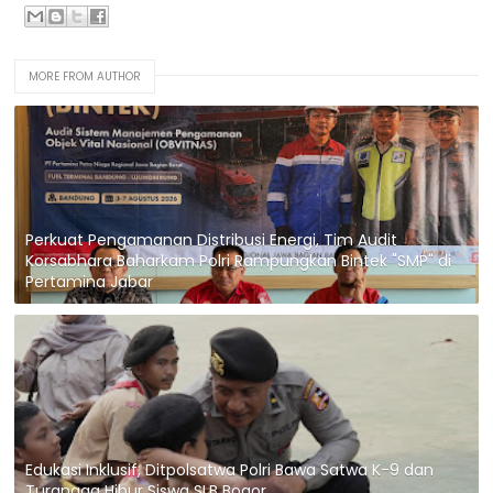
MORE FROM AUTHOR
Perkuat Pengamanan Distribusi Energi, Tim Audit
Korsabhara Baharkam Polri Rampungkan Bintek "SMP" di
Pertamina Jabar
Edukasi Inklusif, Ditpolsatwa Polri Bawa Satwa K-9 dan
Turangga Hibur Siswa SLB Bogor