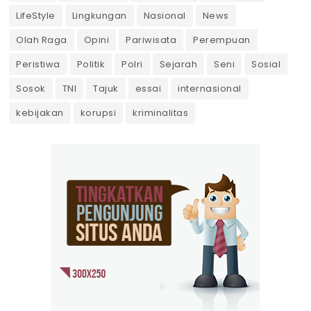
LifeStyle
Lingkungan
Nasional
News
Olah Raga
Opini
Pariwisata
Perempuan
Peristiwa
Politik
Polri
Sejarah
Seni
Sosial
Sosok
TNI
Tajuk
essai
internasional
kebijakan
korupsi
kriminalitas