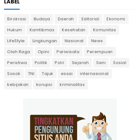
LABEL
Birokrasi
Budaya
Daerah
Editorial
Ekonomi
Hukum
Kamtibmas
Kesehatan
Komunitas
LifeStyle
Lingkungan
Nasional
News
Olah Raga
Opini
Pariwisata
Perempuan
Peristiwa
Politik
Polri
Sejarah
Seni
Sosial
Sosok
TNI
Tajuk
essai
internasional
kebijakan
korupsi
kriminalitas