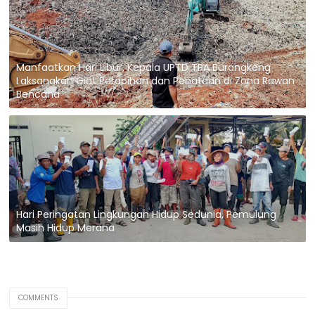
Manfaatkan Hari Libur, Kepala UPTD TPA Burangkeng
Laksanakan Giat Perapihan dan Penataan di Zona Rawan
Bencana
Hari Peringatan Lingkungan Hidup Sedunia, Pemulung
Masih Hidup Merana
COMMENTS