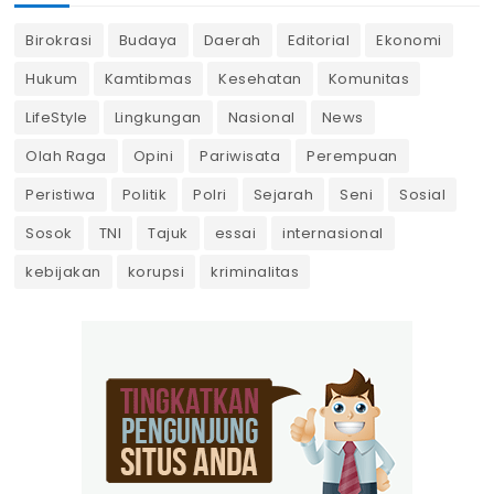
Birokrasi
Budaya
Daerah
Editorial
Ekonomi
Hukum
Kamtibmas
Kesehatan
Komunitas
LifeStyle
Lingkungan
Nasional
News
Olah Raga
Opini
Pariwisata
Perempuan
Peristiwa
Politik
Polri
Sejarah
Seni
Sosial
Sosok
TNI
Tajuk
essai
internasional
kebijakan
korupsi
kriminalitas