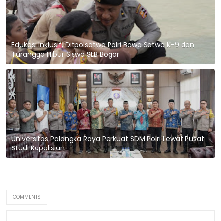
Edukasi Inklusif, Ditpolsatwa Polri Bawa Satwa K-9 dan
Turangga Hibur Siswa SLB Bogor
Universitas Palangka Raya Perkuat SDM Polri Lewat Pusat
Studi Kepolisian
COMMENTS