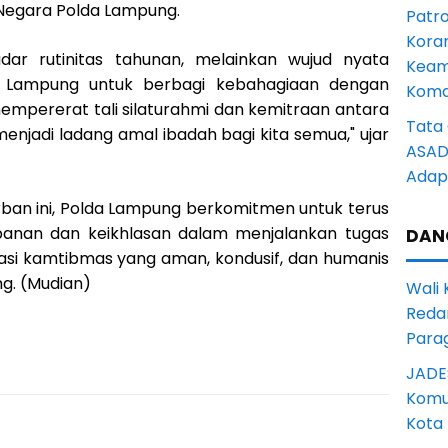
i Negara Polda Lampung.
Patro
Kora
dar rutinitas tahunan, melainkan wujud nyata
Keam
lda Lampung untuk berbagi kebahagiaan dengan
Komd
empererat tali silaturahmi dan kemitraan antara
Tata 
menjadi ladang amal ibadah bagi kita semua," ujar
ASAD 
Adapt
ban ini, Polda Lampung berkomitmen untuk terus
banan dan keikhlasan dalam menjalankan tugas
DAN
uasi kamtibmas yang aman, kondusif, dan humanis
ng. (Mudian)
Wali
Reda
Para
JADE
Komun
Kota