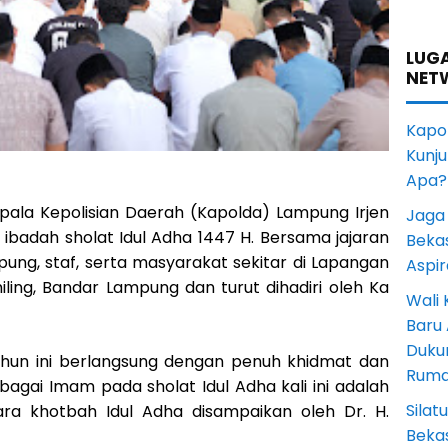
LUGA
NET
Kapol
Kunju
Apa?
pala Kepolisian Daerah (Kapolda) Lampung Irjen
Jaga 
 ibadah sholat Idul Adha 1447 H. Bersama jajaran
Beka
ung, staf, serta masyarakat sekitar di Lapangan
Aspi
iling, Bandar Lampung dan turut dihadiri oleh Ka
Wali
Baru
Duku
ahun ini berlangsung dengan penuh khidmat dan
Rum
agai Imam pada sholat Idul Adha kali ini adalah
Sila
ara khotbah Idul Adha disampaikan oleh Dr. H.
Bekas