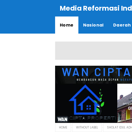
Media Reformasi Ind
Home
Nasional
Daerah
HOME
WITHOUT LABEL
SHOLAT IDUL AD