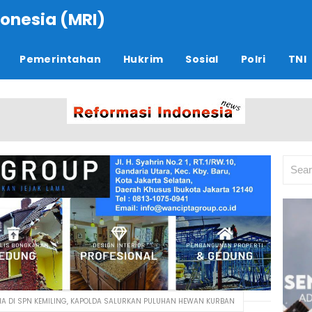
onesia (MRI)
Pemerintahan
Hukrim
Sosial
Polri
TNI
HA DI SPN KEMILING, KAPOLDA SALURKAN PULUHAN HEWAN KURBAN