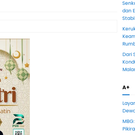
Senk
dan 
Stab
Keru
Keam
Rumba
Dari 
Kondu
Mala
A+
Laya
Dewan
MBG:
Pikir