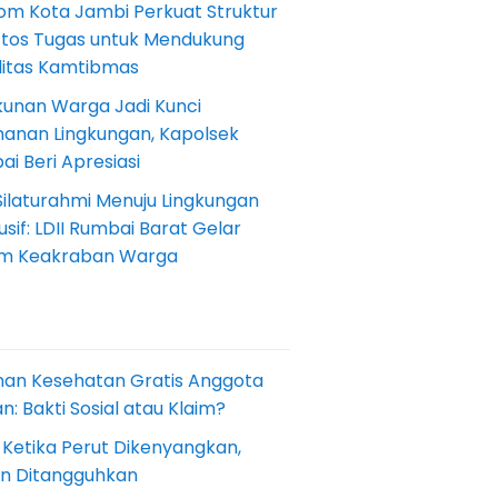
om Kota Jambi Perkuat Struktur
Etos Tugas untuk Mendukung
ilitas Kamtibmas
kunan Warga Jadi Kunci
anan Lingkungan, Kapolsek
i Beri Apresiasi
Silaturahmi Menuju Lingkungan
sif: LDII Rumbai Barat Gelar
m Keakraban Warga
nan Kesehatan Gratis Anggota
: Bakti Sosial atau Klaim?
 Ketika Perut Dikenyangkan,
an Ditangguhkan