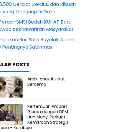
.500 Derajat Celcius, dan Ribuan
d yang Menguap di Gaza
Peradi-SMSI Bedah KUHAP Baru
awab Kekhawatiran Masyarakat
mpokan Bos Sate Boyolali: Alarm
s Pentingnya Satlinmas
ULAR POSTS
Anak-anak Itu Ikut
Berdemo
Pertemuan Wapres
Gibran dengan DPM
Hun Many, Perkuat
Kemitraan Strategis
nesia - Kamboja