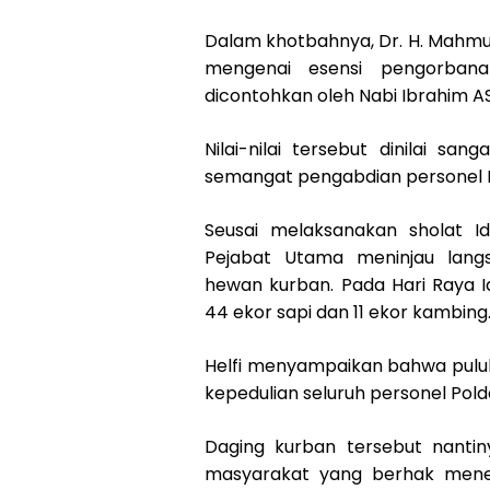
Dalam khotbahnya, Dr. H. Mah
mengenai esensi pengorbanan
dicontohkan oleh Nabi Ibrahim AS
Nilai-nilai tersebut dinilai s
semangat pengabdian personel P
Seusai melaksanakan sholat I
Pejabat Utama meninjau lang
hewan kurban. Pada Hari Raya I
44 ekor sapi dan 11 ekor kambing
Helfi menyampaikan bahwa puluh
kepedulian seluruh personel Pol
Daging kurban tersebut nantin
masyarakat yang berhak mener