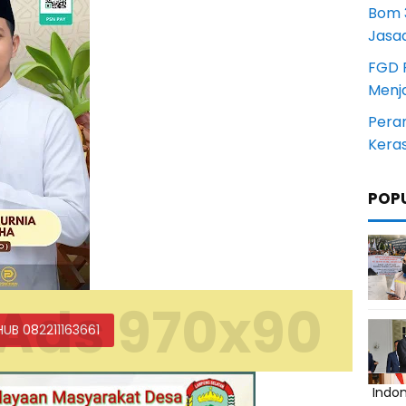
Bom 3
Jasa
FGD 
Menj
Pera
Kera
POP
Ads 970x90
HUB 082211163661
Indo