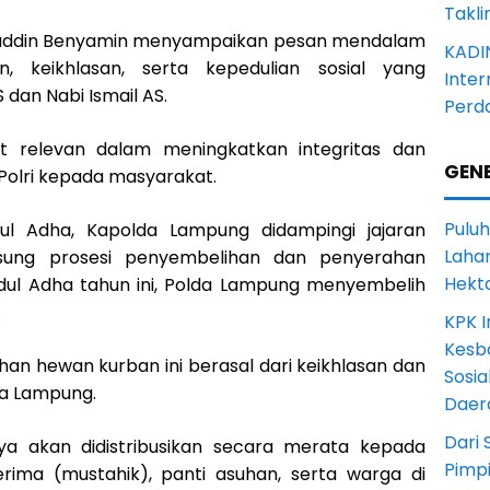
Takli
muddin Benyamin menyampaikan pesan mendalam
KADI
, keikhlasan, serta kepedulian sosial yang
Inter
 dan Nabi Ismail AS.
Perd
angat relevan dalam meningkatkan integritas dan
GENE
olri kepada masyarakat.
Puluh
dul Adha, Kapolda Lampung didampingi jajaran
Lahan
sung prosesi penyembelihan dan penyerahan
Hekt
dul Adha tahun ini, Polda Lampung menyembelih
.
KPK I
Kesb
an hewan kurban ini berasal dari keikhlasan dan
Sosia
da Lampung.
Daer
Dari 
ya akan didistribusikan secara merata kepada
Pimp
ima (mustahik), panti asuhan, serta warga di