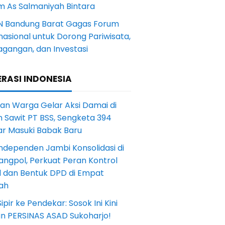
m As Salmaniyah Bintara
N Bandung Barat Gagas Forum
nasional untuk Dorong Pariwisata,
agangan, dan Investasi
RASI INDONESIA
an Warga Gelar Aksi Damai di
 Sawit PT BSS, Sengketa 394
ar Masuki Babak Baru
ndependen Jambi Konsolidasi di
angpol, Perkuat Peran Kontrol
l dan Bentuk DPD di Empat
ah
Sipir ke Pendekar: Sosok Ini Kini
in PERSINAS ASAD Sukoharjo!