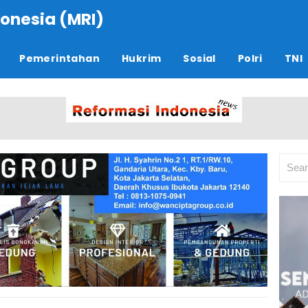
onesia (MRI)
Pemerintahan
Hukrim
Sosial
Polri
TNI