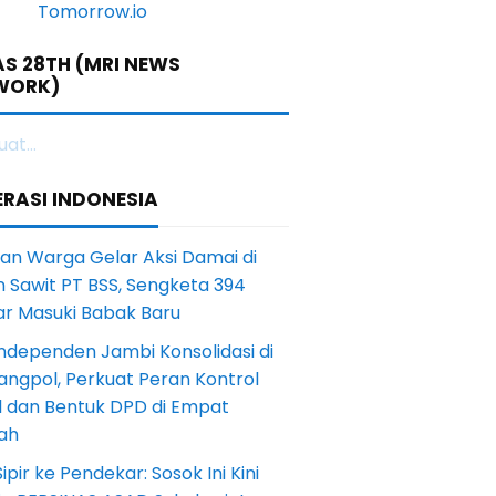
S 28TH (MRI NEWS
WORK)
at...
RASI INDONESIA
an Warga Gelar Aksi Damai di
 Sawit PT BSS, Sengketa 394
ar Masuki Babak Baru
ndependen Jambi Konsolidasi di
angpol, Perkuat Peran Kontrol
l dan Bentuk DPD di Empat
ah
Sipir ke Pendekar: Sosok Ini Kini