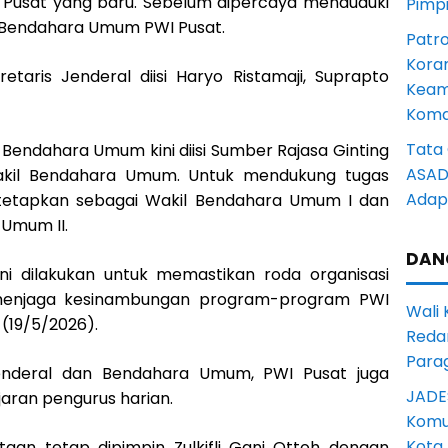
I Pusat yang baru. Sebelum dipercaya menduduki
Pimp
t Bendahara Umum PWI Pusat.
Patro
Kora
retaris Jenderal diisi Haryo Ristamaji, Suprapto
Keam
Komd
Tata 
an Bendahara Umum kini diisi Sumber Rajasa Ginting
ASAD 
kil Bendahara Umum. Untuk mendukung tugas
Adapt
itetapkan sebagai Wakil Bendahara Umum I dan
 Umum II.
DAN
ni dilakukan untuk memastikan roda organisasi
 menjaga kesinambungan program-program PWI
Wali
 (19/5/2026).
Reda
Para
 Jenderal dan Bendahara Umum, PWI Pusat juga
JADE
jaran pengurus harian.
Komun
Kota
aan tetap dipimpin Zulkifli Gani Ottoh dengan