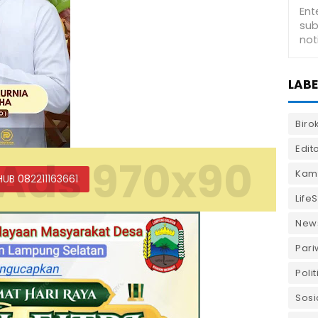
LABE
Biro
Edito
Ads 970x90
Kam
HUB 082211163661
LifeS
New
Pari
Polit
Sosi