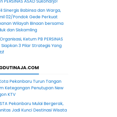
in PERSINAS ASAD Sukoharjo!
li Sinergis Babinsa dan Warga,
mil 02/Pondok Gede Perkuat
anan Wilayah Binaan bersama
uk dan Siskamling
Organisasi, Ketum PB PERSINAS
Siapkan 3 Pilar Strategis Yang
if
GDUTINAJA.COM
 Kota Pekanbaru Turun Tangan
m Ketegangan Penutupan New
gon KTV
STA Pekanbaru Mulai Bergerak,
itas Jadi Kunci Destinasi Wisata