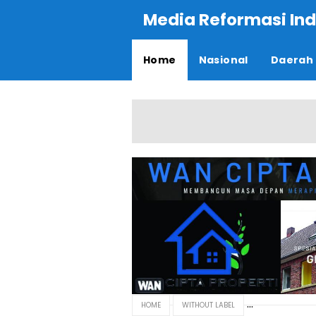
Media Reformasi Ind
Home
Nasional
Daerah
HOME
WITHOUT LABEL