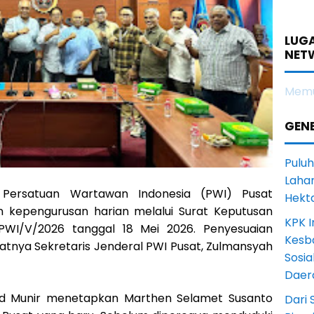
LUGA
NET
Memu
GENE
Puluh
Lahan
ersatuan Wartawan Indonesia (PWI) Pusat
Hekt
 kepengurusan harian melalui Surat Keputusan
KPK I
WI/V/2026 tanggal 18 Mei 2026. Penyesuaian
Kesb
atnya Sekretaris Jenderal PWI Pusat, Zulmansyah
Sosia
Daer
 Munir menetapkan Marthen Selamet Susanto
Dari 