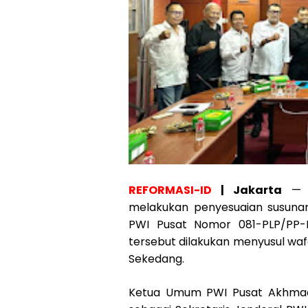
REFORMASI-ID
| Jakarta
— P
melakukan penyesuaian susunan
PWI Pusat Nomor 081-PLP/PP-P
tersebut dilakukan menyusul waf
Sekedang.
Ketua Umum PWI Pusat Akhmad