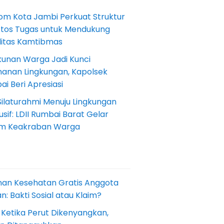
om Kota Jambi Perkuat Struktur
Etos Tugas untuk Mendukung
ilitas Kamtibmas
kunan Warga Jadi Kunci
anan Lingkungan, Kapolsek
i Beri Apresiasi
Silaturahmi Menuju Lingkungan
sif: LDII Rumbai Barat Gelar
m Keakraban Warga
nan Kesehatan Gratis Anggota
: Bakti Sosial atau Klaim?
 Ketika Perut Dikenyangkan,