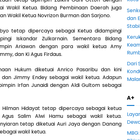
gai Wakil Ketua. Bidang Pembinaan Daerah juga
Senk
gan Wakil Ketua Novrizon Burman dan Sarjono.
dan 
Stab
ibyo tetap dipercaya sebagai Ketua didampingi
Keru
ingi Iskandar Zulkarnain. Sementara Bidang
Keam
impin Ariawan dengan para wakil ketua Amy
Rumba
mmy, dan Ki Agus Firdaus.
Dari 
an Hukum diketuai Anrico Pasaribu dan kini
Kondu
n dan Jimmy Endey sebagai wakil ketua. Adapun
Mala
pimpin Irfan Junaidi dengan Aldi Gultom sebagai
A+
, Hilman Hidayat tetap dipercaya sebagai ketua
Laya
Agus Salim Alwi Hamu sebagai wakil ketua.
Dewan
yiaran tetap diketuai Auri Jaya dengan Danang
bagai wakil ketua.
MBG: