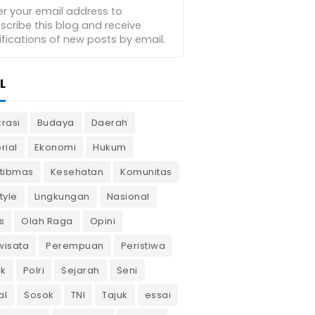
L
krasi
Budaya
Daerah
rial
Ekonomi
Hukum
tibmas
Kesehatan
Komunitas
tyle
Lingkungan
Nasional
s
Olah Raga
Opini
wisata
Perempuan
Peristiwa
ik
Polri
Sejarah
Seni
al
Sosok
TNI
Tajuk
essai