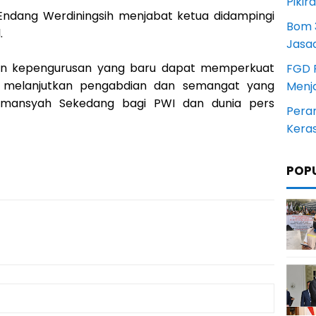
Pikir
Endang Werdiningsih menjabat ketua didampingi
Bom 3
.
Jasa
an kepengurusan yang baru dapat memperkuat
FGD 
gus melanjutkan pengabdian dan semangat yang
Menj
ulmansyah Sekedang bagi PWI dan dunia pers
Pera
Kera
POP