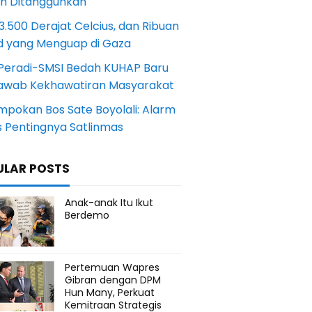
an Ditangguhkan
.500 Derajat Celcius, dan Ribuan
d yang Menguap di Gaza
Peradi-SMSI Bedah KUHAP Baru
awab Kekhawatiran Masyarakat
mpokan Bos Sate Boyolali: Alarm
s Pentingnya Satlinmas
ULAR POSTS
Anak-anak Itu Ikut
Berdemo
Pertemuan Wapres
Gibran dengan DPM
Hun Many, Perkuat
Kemitraan Strategis