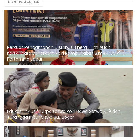
MORE FROM AUTHOR
Perkuat Pengamanan Distribusi Energi, Tim Audit
Korsabhara Baharkam Polri Rampungkan Bintek "SMP" di
Pertamina Jabar
Edukasi Inklusif, Ditpolsatwa Polri Bawa Satwa K-9 dan
Turangga Hibur Siswa SLB Bogor