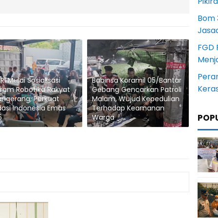
Pikir
Bom 3
Jasa
FGD 
Menj
Pera
RI Mulai Sosialisasi
Babinsa Koramil 05/Bantar
Kera
ram Robotika Rakyat
Gebang Gencarkan Patroli
angerang, Perkuat
Malam, Wujud Kepedulian
asi Indonesia Emas
Terhadap Keamanan
POP
5
Warga