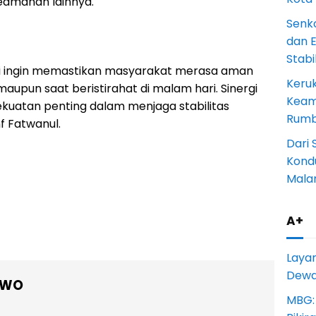
eamanan lainnya.
Senk
dan 
Stab
ami ingin memastikan masyarakat merasa aman
Keru
upun saat beristirahat di malam hari. Sinergi
Keam
ekuatan penting dalam menjaga stabilitas
Rumba
f Fatwanul.
Dari 
Kondu
Mala
A+
Laya
Dewan
OWO
MBG: