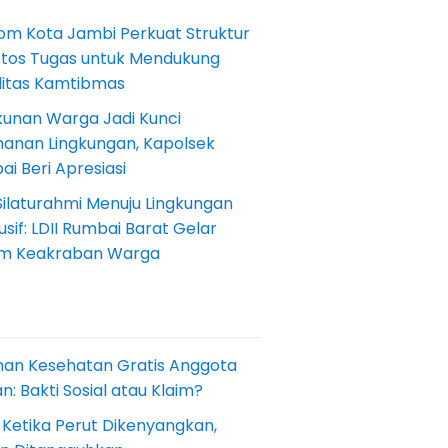
om Kota Jambi Perkuat Struktur
Etos Tugas untuk Mendukung
ilitas Kamtibmas
kunan Warga Jadi Kunci
anan Lingkungan, Kapolsek
i Beri Apresiasi
Silaturahmi Menuju Lingkungan
sif: LDII Rumbai Barat Gelar
m Keakraban Warga
nan Kesehatan Gratis Anggota
: Bakti Sosial atau Klaim?
 Ketika Perut Dikenyangkan,