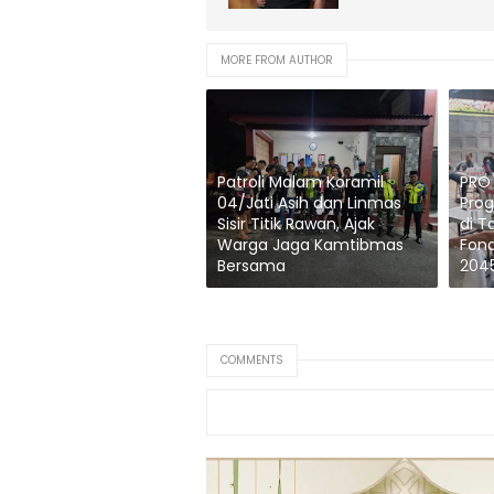
MORE FROM AUTHOR
Patroli Malam Koramil
PRO 
04/Jati Asih dan Linmas
Prog
Sisir Titik Rawan, Ajak
di T
Warga Jaga Kamtibmas
Fond
Bersama
204
COMMENTS