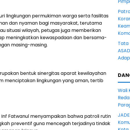
Pimp
Patro
ri lingkungan permukiman warga serta fasilitas
Kora
an dan nyaman bagi masyarakat, terutama
Keam
u situasi wilayah, petugas juga memberikan
Komd
tap meningkatkan kewaspadaan dan bersama-
Tata 
ngan masing-masing.
ASAD 
Adapt
erupakan bentuk sinergitas aparat kewilayahan
DAN
 menciptakan lingkungan yang aman, tertib
Wali
Reda
Para
JADE
 Inf Fatwanul menyampaikan bahwa patroli rutin
Komun
ngkah preventif guna mencegah terjadinya tindak
Kota