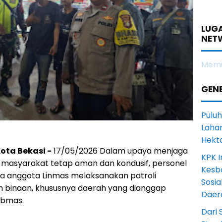
LUGA
NET
Memu
GENE
Puluh
Lahan
Hekt
ota Bekasi -
17/05/2026 Dalam upaya menjaga
KPK I
 masyarakat tetap aman dan kondusif, personel
Kesb
a anggota Linmas melaksanakan patroli
Sosia
yah binaan, khususnya daerah yang dianggap
Daer
ibmas.
Dari 