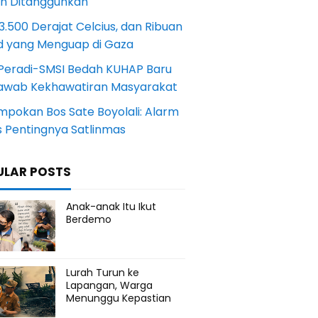
an Ditangguhkan
.500 Derajat Celcius, dan Ribuan
d yang Menguap di Gaza
Peradi-SMSI Bedah KUHAP Baru
awab Kekhawatiran Masyarakat
mpokan Bos Sate Boyolali: Alarm
s Pentingnya Satlinmas
ULAR POSTS
Anak-anak Itu Ikut
Berdemo
Lurah Turun ke
Lapangan, Warga
Menunggu Kepastian