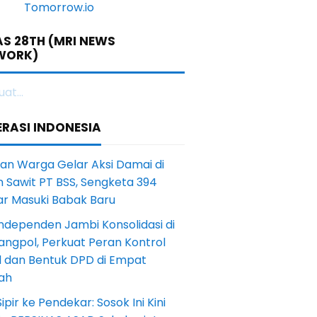
S 28TH (MRI NEWS
WORK)
at...
RASI INDONESIA
an Warga Gelar Aksi Damai di
 Sawit PT BSS, Sengketa 394
ar Masuki Babak Baru
ndependen Jambi Konsolidasi di
angpol, Perkuat Peran Kontrol
l dan Bentuk DPD di Empat
ah
Sipir ke Pendekar: Sosok Ini Kini