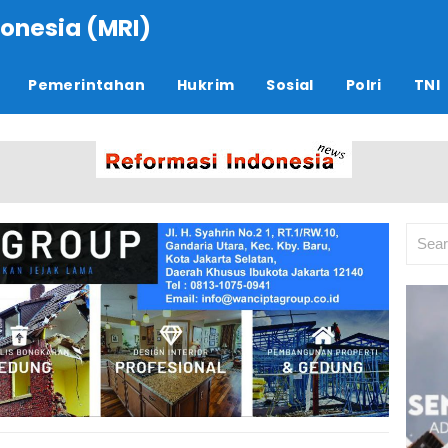
onesia (MRI)
Pemerintahan
Hukrim
Sosial
Polri
TNI