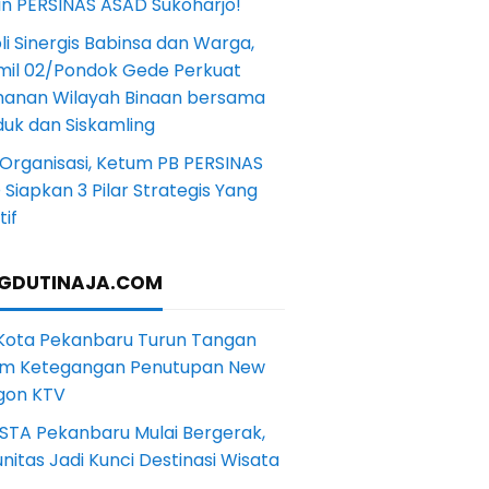
in PERSINAS ASAD Sukoharjo!
li Sinergis Babinsa dan Warga,
mil 02/Pondok Gede Perkuat
anan Wilayah Binaan bersama
uk dan Siskamling
Organisasi, Ketum PB PERSINAS
Siapkan 3 Pilar Strategis Yang
if
GDUTINAJA.COM
 Kota Pekanbaru Turun Tangan
m Ketegangan Penutupan New
gon KTV
STA Pekanbaru Mulai Bergerak,
itas Jadi Kunci Destinasi Wisata