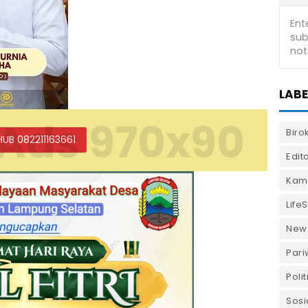
LABE
Ads 970x90
Biro
HUB 082211163661
Edito
Kam
LifeS
New
Pari
Polit
Sosi