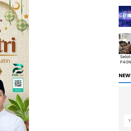
Sela
P4G
NEW