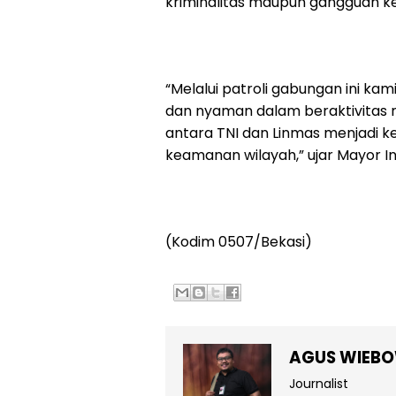
kriminalitas maupun gangguan k
“Melalui patroli gabungan ini k
dan nyaman dalam beraktivitas ma
antara TNI dan Linmas menjadi k
keamanan wilayah,” ujar Mayor In
(Kodim 0507/Bekasi)
AGUS WIEB
Journalist