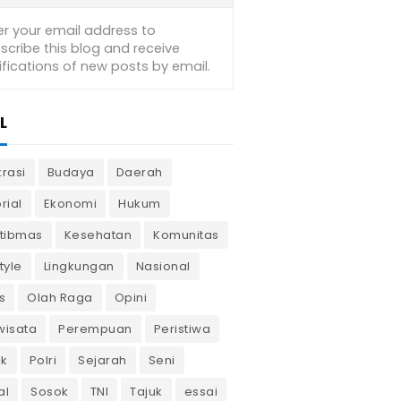
L
krasi
Budaya
Daerah
rial
Ekonomi
Hukum
tibmas
Kesehatan
Komunitas
tyle
Lingkungan
Nasional
s
Olah Raga
Opini
wisata
Perempuan
Peristiwa
ik
Polri
Sejarah
Seni
al
Sosok
TNI
Tajuk
essai