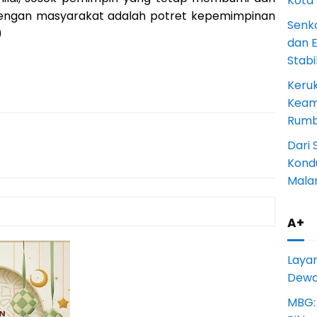
Kota
engan masyarakat adalah potret kepemimpinan
Senk
)
dan 
Stab
Keru
Keam
Rumba
Dari 
Kondu
Mala
A+
Laya
Dewan
MBG: