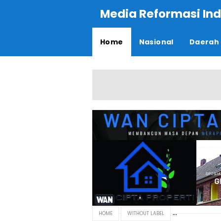
Media Reformasi Ind
Home
Nasional
Daerah
HOME
WITHOUT LABEL