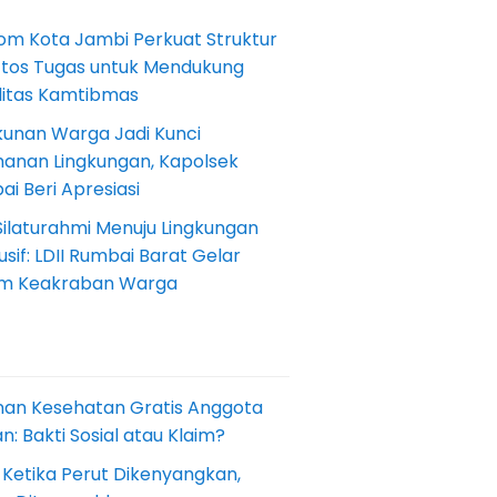
om Kota Jambi Perkuat Struktur
Etos Tugas untuk Mendukung
ilitas Kamtibmas
kunan Warga Jadi Kunci
anan Lingkungan, Kapolsek
i Beri Apresiasi
Silaturahmi Menuju Lingkungan
sif: LDII Rumbai Barat Gelar
m Keakraban Warga
nan Kesehatan Gratis Anggota
: Bakti Sosial atau Klaim?
 Ketika Perut Dikenyangkan,