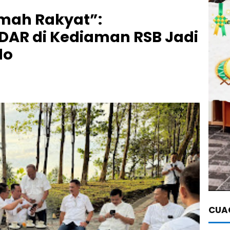
umah Rakyat”:
DAR di Kediaman RSB Jadi
do
CUAC