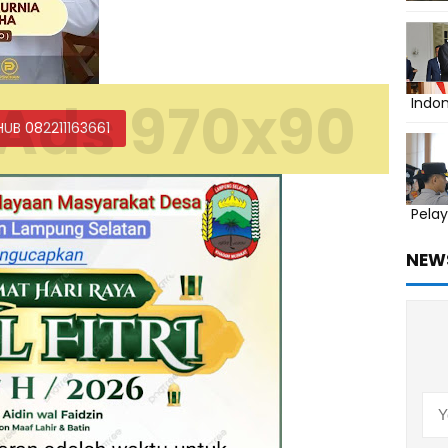
Ads 970x90
Indo
HUB 082211163661
Pelay
NEW