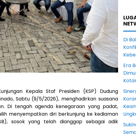
LUGA
NET
Di Ba
Konfl
Kebe
Era B
Dimul
Kota
Siner
njungan Kepala Staf Presiden (KSP) Dudung
Koram
nado, Sabtu (9/5/2026), menghadirkan suasana
Keam
n. Di tengah agenda kenegaraan yang padat,
Ling
emilih menyempatkan diri berkunjung ke kediaman
B), sosok yang telah dianggap sebagai adik
Sukin
Sema