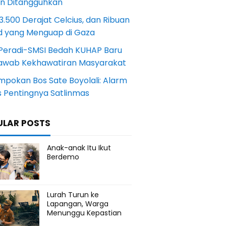
an Ditangguhkan
.500 Derajat Celcius, dan Ribuan
d yang Menguap di Gaza
Peradi-SMSI Bedah KUHAP Baru
awab Kekhawatiran Masyarakat
mpokan Bos Sate Boyolali: Alarm
s Pentingnya Satlinmas
ULAR POSTS
Anak-anak Itu Ikut
Berdemo
Lurah Turun ke
Lapangan, Warga
Menunggu Kepastian