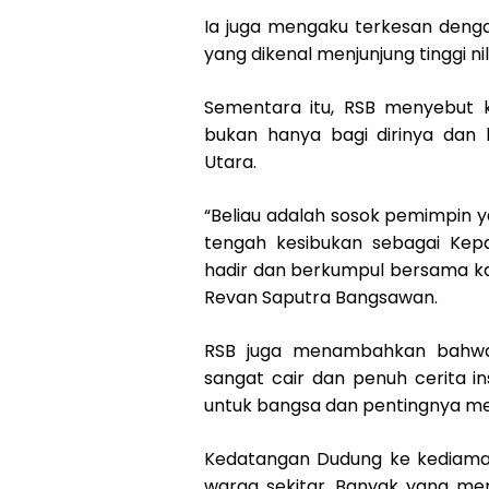
Ia juga mengaku terkesan deng
yang dikenal menjunjung tinggi n
Sementara itu, RSB menyebut 
bukan hanya bagi dirinya dan k
Utara.
“Beliau adalah sosok pemimpin 
tengah kesibukan sebagai Kep
hadir dan berkumpul bersama kam
Revan Saputra Bangsawan.
RSB juga menambahkan bahwa
sangat cair dan penuh cerita i
untuk bangsa dan pentingnya me
Kedatangan Dudung ke kediam
warga sekitar. Banyak yang me