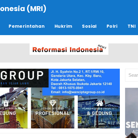
onesia (MRI)
Pemerintahan
Hukrim
Sosial
Polri
TNI