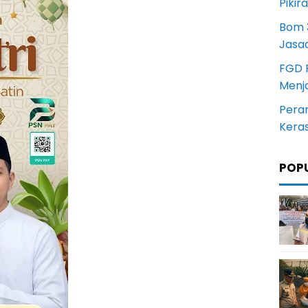
Pikir
Bom 3
Jasa
FGD 
Menj
Pera
Kera
POP