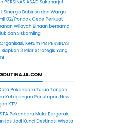
in PERSINAS ASAD Sukoharjo!
li Sinergis Babinsa dan Warga,
mil 02/Pondok Gede Perkuat
anan Wilayah Binaan bersama
uk dan Siskamling
Organisasi, Ketum PB PERSINAS
Siapkan 3 Pilar Strategis Yang
if
GDUTINAJA.COM
 Kota Pekanbaru Turun Tangan
m Ketegangan Penutupan New
gon KTV
STA Pekanbaru Mulai Bergerak,
itas Jadi Kunci Destinasi Wisata