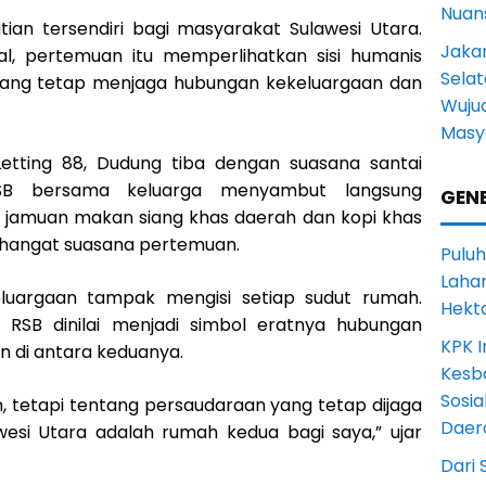
Nuans
an tersendiri bagi masyarakat Sulawesi Utara.
Jakar
l, pertemuan itu memperlihatkan sisi humanis
Selat
 yang tetap menjaga hubungan kekeluargaan dan
Wuju
Masy
Letting 88, Dudung tiba dengan suasana santai
SB bersama keluarga menyambut langsung
GENE
jamuan makan siang khas daerah dan kopi khas
hangat suasana pertemuan.
Puluh
Lahan
uargaan tampak mengisi setiap sudut rumah.
Hekt
 RSB dinilai menjadi simbol eratnya hubungan
KPK I
in di antara keduanya.
Kesb
Sosia
n, tetapi tentang persaudaraan yang tetap dijaga
Daer
esi Utara adalah rumah kedua bagi saya,” ujar
Dari 