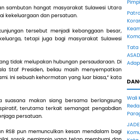
Pimp
an sambutan hangat masyarakat Sulawesi Utara
Patro
ilai kekeluargaan dan persatuan.
Kora
Keam
kunjungan tersebut menjadi kebanggaan besar,
Komd
eluarga, tetapi juga bagi masyarakat Sulawesi
Tata 
ASAD 
yang tidak melupakan hubungan persaudaraan. Di
Adapt
ala Staf Presiden, beliau masih menyempatkan
i. Ini sebuah kehormatan yang luar biasa,” kata
DAN
Wali
 suasana makan siang bersama berlangsung
Reda
nspiratif, terutama terkait semangat pengabdian
Para
njaga persatuan.
JADE
an RSB pun memunculkan kesan mendalam bagi
Komun
nilai, sosok pemimpin yang tetap membumi dan