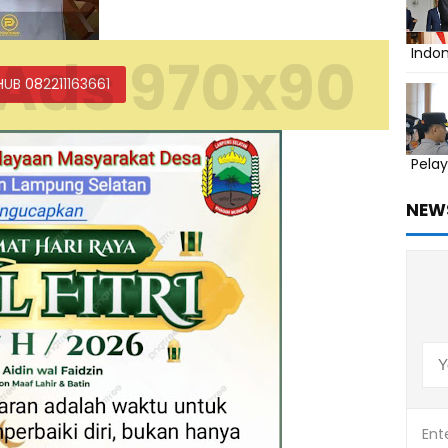
Indo
Ads 970x90
HUB 082211163661
Pelay
NEW