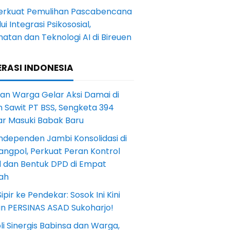
Perkuat Pemulihan Pascabencana
ui Integrasi Psikososial,
atan dan Teknologi AI di Bireuen
RASI INDONESIA
an Warga Gelar Aksi Damai di
 Sawit PT BSS, Sengketa 394
ar Masuki Babak Baru
ndependen Jambi Konsolidasi di
angpol, Perkuat Peran Kontrol
l dan Bentuk DPD di Empat
ah
Sipir ke Pendekar: Sosok Ini Kini
in PERSINAS ASAD Sukoharjo!
li Sinergis Babinsa dan Warga,