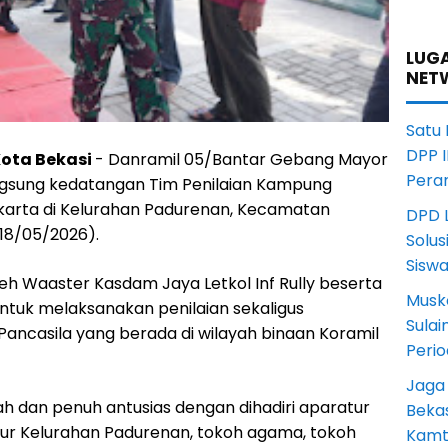
LUGA
NET
Satu
DPP I
Kota Bekasi
- Danramil 05/Bantar Gebang Mayor
Pera
angsung kedatangan Tim Penilaian Kampung
karta di Kelurahan Padurenan, Kecamatan
DPD L
(18/05/2026).
Solus
Sisw
eh Waaster Kasdam Jaya Letkol Inf Rully beserta
Musk
ntuk melaksanakan penilaian sekaligus
Sula
ncasila yang berada di wilayah binaan Koramil
Peri
Jaga
 dan penuh antusias dengan dihadiri aparatur
Beka
ur Kelurahan Padurenan, tokoh agama, tokoh
Kamt