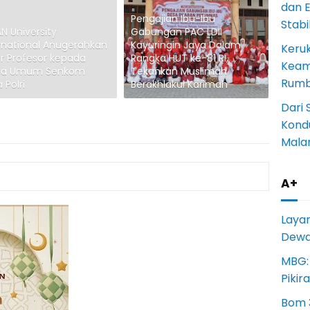
dan 
Pengajian Ibu-Ibu
Stab
N University
Gabungan PAC LDII
rnational Anugerahkan
Kayuringin Jaya Dalam
Keru
r Profesor kepada
Rangka HUT ke-81 RI,
Keam
ua Umum Senkom
Tekankan Muslimah
Rumba
 Polri
Berakhlakul Karimah
Dari 
Kondu
Mala
A+
Laya
Dewan
MBG:
Pikir
Bom 3