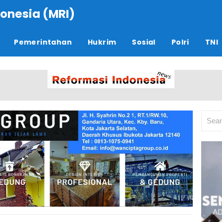
onesia (MRI)
Pemerintahan
Hukrim
Sosial
Polri
TNI