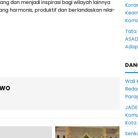
g dan menjadi inspirasi bagi wilayah lainnya
Kora
g harmonis, produktif dan berlandaskan nilai-
Keam
Komd
Tata 
ASAD 
Adapt
DAN
Wali
OWO
Reda
Para
JADE
Komun
Kota
Senk