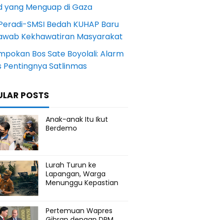
d yang Menguap di Gaza
Peradi-SMSI Bedah KUHAP Baru
awab Kekhawatiran Masyarakat
mpokan Bos Sate Boyolali: Alarm
s Pentingnya Satlinmas
ULAR POSTS
Anak-anak Itu Ikut
Berdemo
Lurah Turun ke
Lapangan, Warga
Menunggu Kepastian
Pertemuan Wapres
Gibran dengan DPM