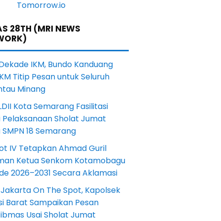
S 28TH (MRI NEWS
WORK)
 Dekade IKM, Bundo Kanduang
KM Titip Pesan untuk Seluruh
ntau Minang
DII Kota Semarang Fasilitasi
i Pelaksanaan Sholat Jumat
a SMPN 18 Semarang
ot IV Tetapkan Ahmad Guril
iman Ketua Senkom Kotamobagu
ode 2026–2031 Secara Aklamasi
 Jakarta On The Spot, Kapolsek
si Barat Sampaikan Pesan
ibmas Usai Sholat Jumat