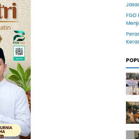
Jasa
FGD 
Menj
Pera
Kera
POP