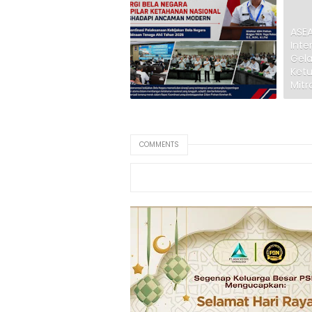
ASEA
Inte
Gela
Ket
Mitra
COMMENTS