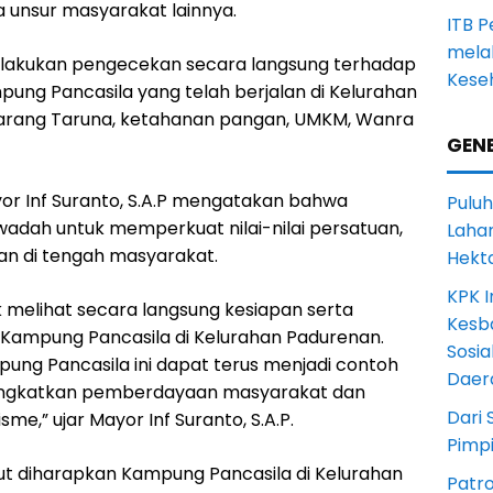
 unsur masyarakat lainnya.
ITB 
melal
elakukan pengecekan secara langsung terhadap
Keseh
ung Pancasila yang telah berjalan di Kelurahan
 Karang Taruna, ketahanan pangan, UMKM, Wanra
GENE
r Inf Suranto, S.A.P mengatakan bahwa
Puluh
dah untuk memperkuat nilai-nilai persatuan,
Lahan
n di tengah masyarakat.
Hekt
KPK I
k melihat secara langsung kesiapan serta
Kesb
ampung Pancasila di Kelurahan Padurenan.
Sosia
ng Pancasila ini dapat terus menjadi contoh
Daer
ingkatkan pemberdayaan masyarakat dan
Dari 
,” ujar Mayor Inf Suranto, S.A.P.
Pimp
ut diharapkan Kampung Pancasila di Kelurahan
Patro