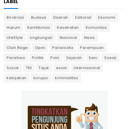
LABEL
Birokrasi
Budaya
Daerah
Editorial
Ekonomi
Hukum
Kamtibmas
Kesehatan
Komunitas
LifeStyle
Lingkungan
Nasional
News
Olah Raga
Opini
Pariwisata
Perempuan
Peristiwa
Politik
Polri
Sejarah
Seni
Sosial
Sosok
TNI
Tajuk
essai
internasional
kebijakan
korupsi
kriminalitas