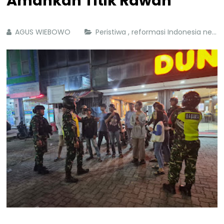
Amankan Titik Rawan
AGUS WIEBOWO
Peristiwa
,
reformasi Indonesia news