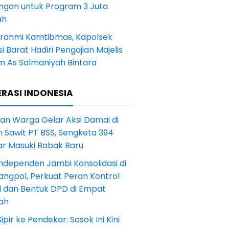
ngan untuk Program 3 Juta
ah
turahmi Kamtibmas, Kapolsek
i Barat Hadiri Pengajian Majelis
m As Salmaniyah Bintara
RASI INDONESIA
an Warga Gelar Aksi Damai di
 Sawit PT BSS, Sengketa 394
ar Masuki Babak Baru
ndependen Jambi Konsolidasi di
angpol, Perkuat Peran Kontrol
l dan Bentuk DPD di Empat
ah
Sipir ke Pendekar: Sosok Ini Kini