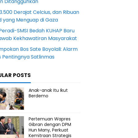
an Ditangguhkan
.500 Derajat Celcius, dan Ribuan
d yang Menguap di Gaza
Peradi-SMSI Bedah KUHAP Baru
awab Kekhawatiran Masyarakat
mpokan Bos Sate Boyolali: Alarm
s Pentingnya Satlinmas
ULAR POSTS
Anak-anak Itu Ikut
Berdemo
Pertemuan Wapres
Gibran dengan DPM
Hun Many, Perkuat
Kemitraan Strategis