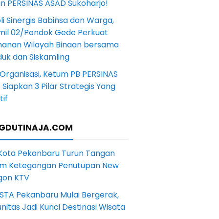
in PERSINAS ASAD Sukoharjo!
li Sinergis Babinsa dan Warga,
mil 02/Pondok Gede Perkuat
anan Wilayah Binaan bersama
uk dan Siskamling
Organisasi, Ketum PB PERSINAS
Siapkan 3 Pilar Strategis Yang
if
GDUTINAJA.COM
 Kota Pekanbaru Turun Tangan
m Ketegangan Penutupan New
gon KTV
STA Pekanbaru Mulai Bergerak,
itas Jadi Kunci Destinasi Wisata