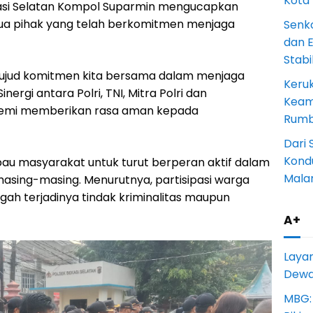
Kota
asi Selatan Kompol Suparmin mengucapkan
mua pihak yang telah berkomitmen menjaga
Senk
dan 
Stab
wujud komitmen kita bersama dalam menjaga
Keru
nergi antara Polri, TNI, Mitra Polri dan
Keam
 demi memberikan rasa aman kepada
Rumba
Dari 
Kondu
mbau masyarakat untuk turut berperan aktif dalam
Mala
sing-masing. Menurutnya, partisipasi warga
ah terjadinya tindak kriminalitas maupun
A+
Laya
Dewan
MBG: