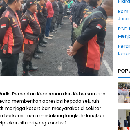
Pikir
Bom 3
Jasa
FGD 
Menj
Pera
Kera
POP
Radio Pemantau Keamanan dan Kebersamaan
awira memberikan apresiasi kepada seluruh
if menjaga ketertiban masyarakat di sekitar
dan berkomitmen mendukung langkah-langkah
ptakan situasi yang kondusif.