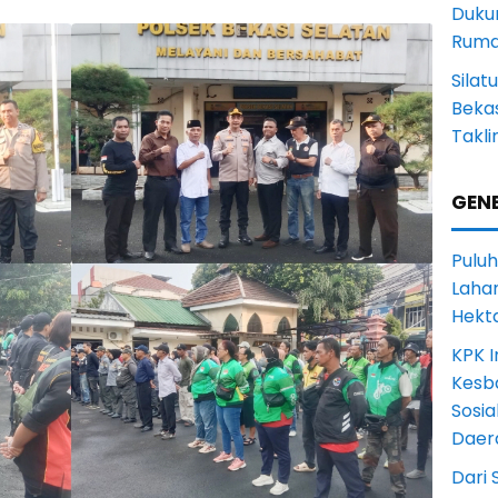
Duku
Rum
Sila
Bekas
Takli
GENE
Puluh
Lahan
Hekt
KPK I
Kesb
Sosia
Daer
Dari 