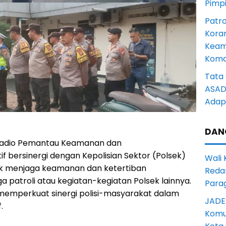
Pimp
Patro
Kora
Keam
Komd
Tata 
ASAD 
Adapt
DAN
Radio Pemantau Keamanan dan
f bersinergi dengan Kepolisian Sektor (Polsek)
Wali
tuk menjaga keamanan dan ketertiban
Reda
 patroli atau kegiatan-kegiatan Polsek lainnya.
Para
n memperkuat sinergi polisi-masyarakat dalam
JADE
.
Komun