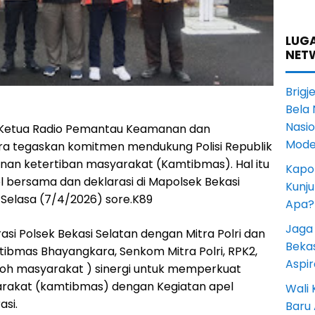
LUGA
NET
Brigj
Bela 
Nasi
Ketua Radio Pemantau Keamanan dan
Mode
a tegaskan komitmen mendukung Polisi Republik
nan ketertiban masyarakat (Kamtibmas). Hal itu
Kapol
 bersama dan deklarasi di Mapolsek Bekasi
Kunju
, Selasa (7/4/2026) sore.K89
Apa?
Jaga 
asi Polsek Bekasi Selatan dengan Mitra Polri dan
Beka
ibmas Bhayangkara, Senkom Mitra Polri, RPK2,
Aspi
koh masyarakat ) sinergi untuk memperkuat
rakat (kamtibmas) dengan Kegiatan apel
Wali
asi.
Baru