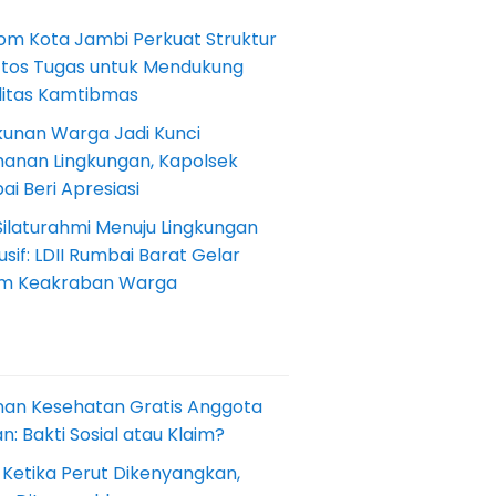
om Kota Jambi Perkuat Struktur
Etos Tugas untuk Mendukung
ilitas Kamtibmas
kunan Warga Jadi Kunci
anan Lingkungan, Kapolsek
i Beri Apresiasi
Silaturahmi Menuju Lingkungan
sif: LDII Rumbai Barat Gelar
m Keakraban Warga
nan Kesehatan Gratis Anggota
: Bakti Sosial atau Klaim?
 Ketika Perut Dikenyangkan,