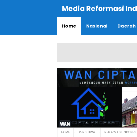
Media Reformasi Ind
Home
Nasional
Daerah
HOME
PERISTIWA
REFORMASI INDONES