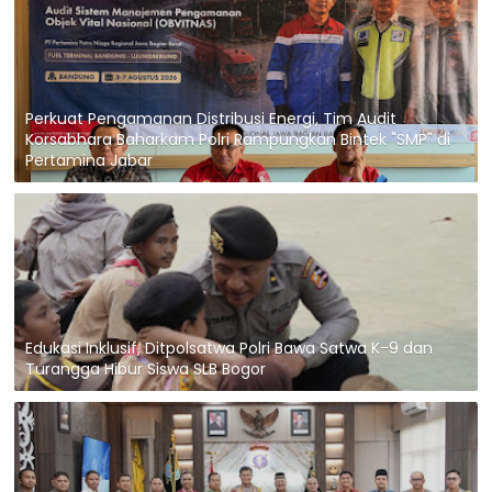
Perkuat Pengamanan Distribusi Energi, Tim Audit
Korsabhara Baharkam Polri Rampungkan Bintek "SMP" di
Pertamina Jabar
Edukasi Inklusif, Ditpolsatwa Polri Bawa Satwa K-9 dan
Turangga Hibur Siswa SLB Bogor