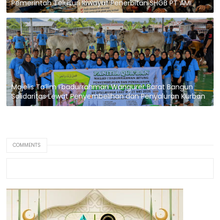
Pemerintah Telusuri Riwayat Penerbitan SHGB PT AMI
Majelis Ta’lim I’badurrahman Wangurer Barat Bangun
Solidaritas Lewat Penyembelihan dan Penyaluran Kurban
COMMENTS