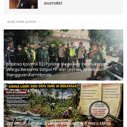
Journalist
MORE FROM AUTHOR
Babinsa Koramil 02/Pondok Gede Sisir Permukiman
Warga Bersama Satpol PP dan Linmas, Antisipasi
Gangguan Kamtibmas
Di Tengah Sengketa Lahan Kasawari, Ahli Waris Minta