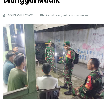
Ditinggal Mudik
AGUS WIEBOWO
Peristiwa
,
reformasi news