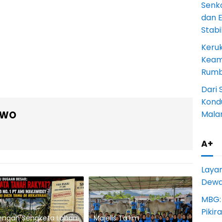
Senk
dan 
Stab
Keru
Keam
Rumba
Dari 
Kondu
Mala
OWO
A+
Laya
Dewan
MBG:
Pikir
engah Sengketa Lahan
Majelis Ta’lim