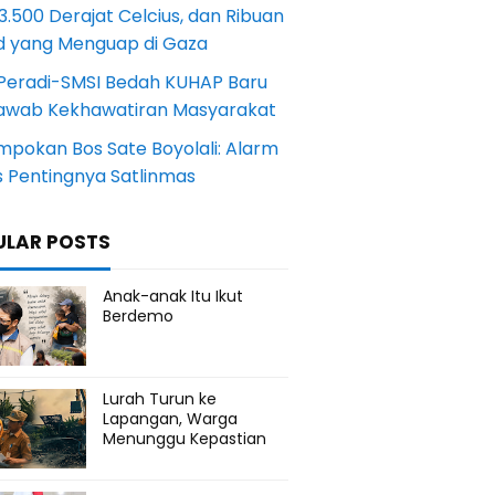
.500 Derajat Celcius, dan Ribuan
d yang Menguap di Gaza
Peradi-SMSI Bedah KUHAP Baru
awab Kekhawatiran Masyarakat
mpokan Bos Sate Boyolali: Alarm
s Pentingnya Satlinmas
ULAR POSTS
Anak-anak Itu Ikut
Berdemo
Lurah Turun ke
Lapangan, Warga
Menunggu Kepastian