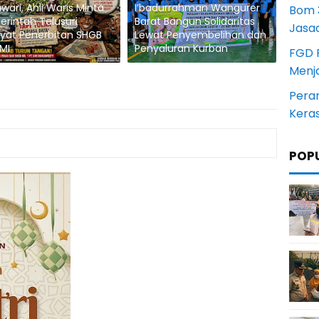
wari, Ahli Waris Minta
I’badurrahman Wangurer
Bom 3
rintah Telusuri
Barat Bangun Solidaritas
Jasa
yat Penerbitan SHGB
Lewat Penyembelihan dan
MI
Penyaluran Kurban
FGD 
Menj
Pera
Kera
POP