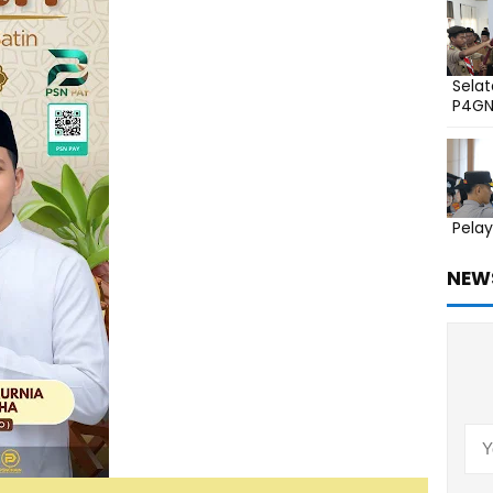
Sela
P4G
Pelay
NEW