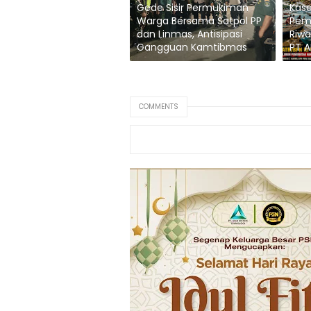
Gede Sisir Permukiman
Kasa
Warga Bersama Satpol PP
Peme
dan Linmas, Antisipasi
Riwa
Gangguan Kamtibmas
PT A
COMMENTS