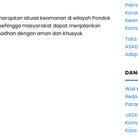
Patro
Kora
diharapkan situasi keamanan di wilayah Pondok
Keam
 sehingga masyarakat dapat menjalankan
Komd
Ramadhan dengan aman dan khusyuk.
Tata 
ASAD 
Adapt
DAN
Wali
Reda
Para
JADE
Komun
Kota