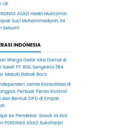
 Uli
ERSINAS ASAD Hadiri Muktamar
Tapak Suci Muhammadiyah, Ini
n Sekum!
RASI INDONESIA
an Warga Gelar Aksi Damai di
 Sawit PT BSS, Sengketa 394
ar Masuki Babak Baru
ndependen Jambi Konsolidasi di
angpol, Perkuat Peran Kontrol
l dan Bentuk DPD di Empat
ah
Sipir ke Pendekar: Sosok Ini Kini
in PERSINAS ASAD Sukoharjo!