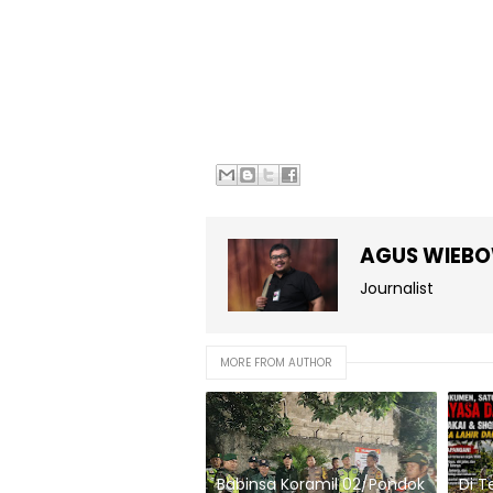
AGUS WIEB
Journalist
MORE FROM AUTHOR
Babinsa Koramil 02/Pondok
Di T