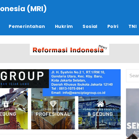
onesia (MRI)
Pemerintahan
Hukrim
Sosial
Polri
TNI