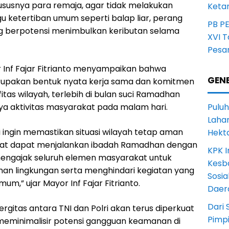
susnya para remaja, agar tidak melakukan
Ketan
 ketertiban umum seperti balap liar, perang
PB P
ng berpotensi menimbulkan keributan selama
XVI 
Pesa
Inf Fajar Fitrianto menyampaikan bahwa
GENE
 merupakan bentuk nyata kerja sama dan komitmen
itas wilayah, terlebih di bulan suci Ramadhan
a aktivitas masyarakat pada malam hari.
Puluh
Lahan
mi ingin memastikan situasi wilayah tetap aman
Hekt
akat dapat menjalankan ibadah Ramadhan dengan
KPK I
engajak seluruh elemen masyarakat untuk
Kesb
 lingkungan serta menghindari kegiatan yang
Sosia
,” ujar Mayor Inf Fajar Fitrianto.
Daer
Dari 
gitas antara TNI dan Polri akan terus diperkuat
Pimp
meminimalisir potensi gangguan keamanan di