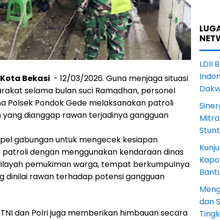
LUGA
NET
LDII 
Indon
 Kota Bekasi
- 12/03/2026. Guna menjaga situasi
Dak
rakat selama bulan suci Ramadhan, personel
a Polsek Pondok Gede melaksanakan patroli
Siner
ayah yang dianggap rawan terjadinya gangguan
Mitra
Stun
n apel gabungan untuk mengecek kesiapan
Kunju
 patroli dengan menggunakan kendaraan dinas
Kapol
i wilayah pemukiman warga, tempat berkumpulnya
Bant
ang dinilai rawan terhadap potensi gangguan
Meng
dan S
l TNI dan Polri juga memberikan himbauan secara
Ting