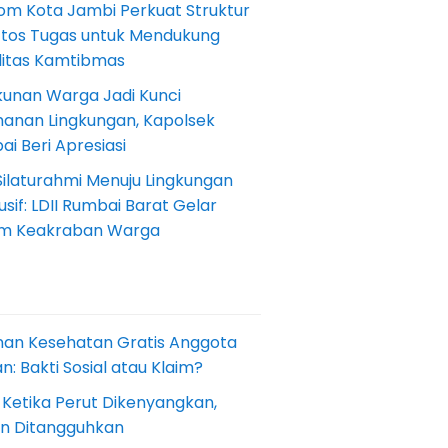
om Kota Jambi Perkuat Struktur
Etos Tugas untuk Mendukung
ilitas Kamtibmas
kunan Warga Jadi Kunci
anan Lingkungan, Kapolsek
i Beri Apresiasi
Silaturahmi Menuju Lingkungan
sif: LDII Rumbai Barat Gelar
m Keakraban Warga
nan Kesehatan Gratis Anggota
: Bakti Sosial atau Klaim?
 Ketika Perut Dikenyangkan,
an Ditangguhkan