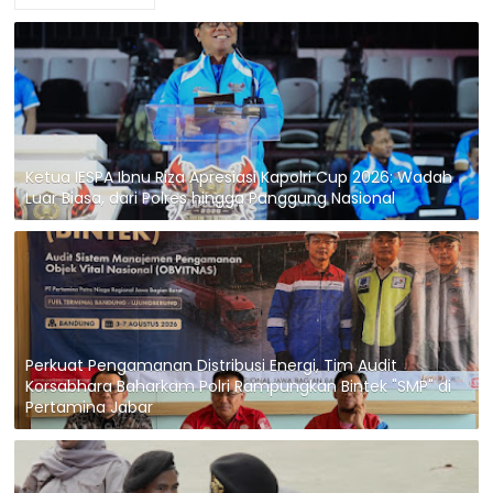
Ketua IESPA Ibnu Riza Apresiasi Kapolri Cup 2026: Wadah
Luar Biasa, dari Polres hingga Panggung Nasional
Perkuat Pengamanan Distribusi Energi, Tim Audit
Korsabhara Baharkam Polri Rampungkan Bintek "SMP" di
Pertamina Jabar