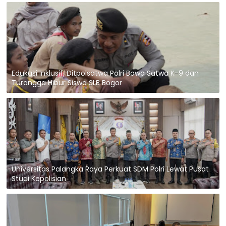
Edukasi Inklusif, Ditpolsatwa Polri Bawa Satwa K-9 dan
Turangga Hibur Siswa SLB Bogor
Universitas Palangka Raya Perkuat SDM Polri Lewat Pusat
Studi Kepolisian