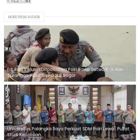
MORE FROM AUTHOR
Edukasi Inklusif, Ditpolsatwa Polri Bawa Satwa K-9 dan
Turangga Hibur Siswa SLB Bogor
Universitas Palangka Raya Perkuat SDM Polri Lewat Pusat
Studi Kepolisian