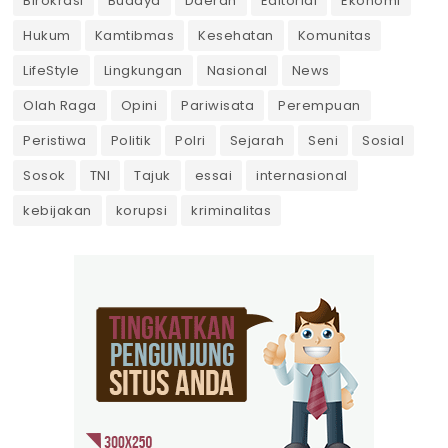
Birokrasi
Budaya
Daerah
Editorial
Ekonomi
Hukum
Kamtibmas
Kesehatan
Komunitas
LifeStyle
Lingkungan
Nasional
News
Olah Raga
Opini
Pariwisata
Perempuan
Peristiwa
Politik
Polri
Sejarah
Seni
Sosial
Sosok
TNI
Tajuk
essai
internasional
kebijakan
korupsi
kriminalitas