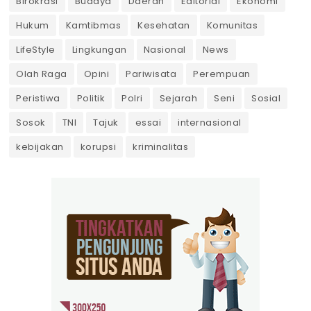
Birokrasi
Budaya
Daerah
Editorial
Ekonomi
Hukum
Kamtibmas
Kesehatan
Komunitas
LifeStyle
Lingkungan
Nasional
News
Olah Raga
Opini
Pariwisata
Perempuan
Peristiwa
Politik
Polri
Sejarah
Seni
Sosial
Sosok
TNI
Tajuk
essai
internasional
kebijakan
korupsi
kriminalitas