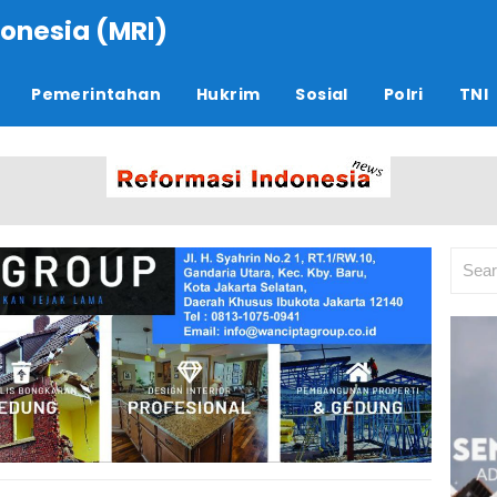
onesia (MRI)
Pemerintahan
Hukrim
Sosial
Polri
TNI