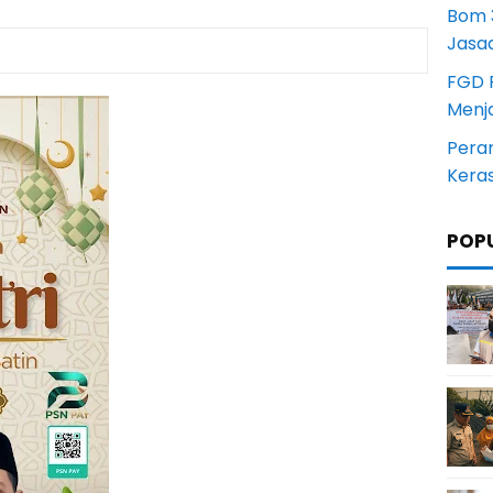
Bom 3
Jasa
FGD 
Menj
Pera
Kera
POP