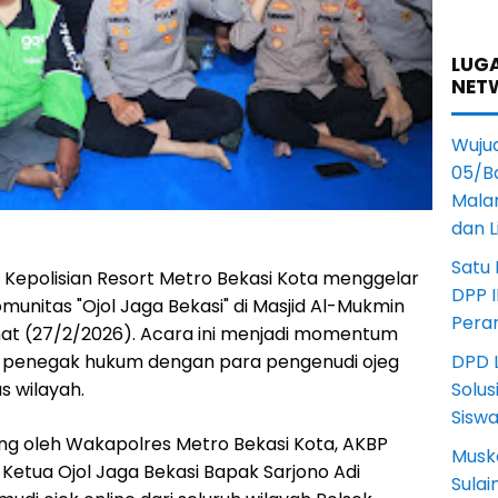
LUGA
NET
Wuju
05/B
Mala
dan 
Satu
 Kepolisian Resort Metro Bekasi Kota menggelar
DPP I
unitas "Ojol Jaga Bekasi" di Masjid Al-Mukmin
Pera
mat (27/2/2026). Acara ini menjadi momentum
t penegak hukum dengan para pengenudi ojeg
DPD L
s wilayah.
Solus
Sisw
ung oleh Wakapolres Metro Bekasi Kota, AKBP
Musk
om, Ketua Ojol Jaga Bekasi Bapak Sarjono Adi
Sula