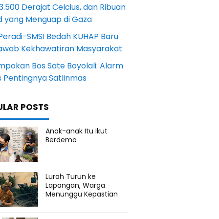
.500 Derajat Celcius, dan Ribuan
d yang Menguap di Gaza
Peradi-SMSI Bedah KUHAP Baru
awab Kekhawatiran Masyarakat
mpokan Bos Sate Boyolali: Alarm
s Pentingnya Satlinmas
ULAR POSTS
Anak-anak Itu Ikut
Berdemo
Lurah Turun ke
Lapangan, Warga
Menunggu Kepastian