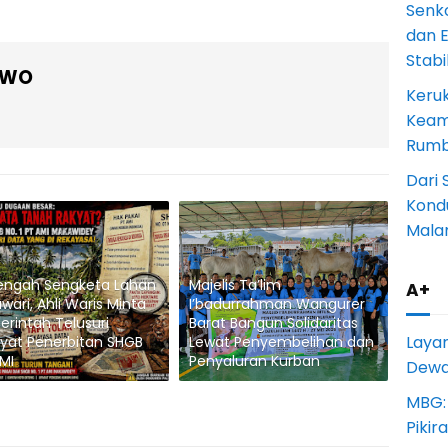
Senk
dan 
Stab
OWO
Keru
Keam
Rumba
Dari 
Kondu
Mala
engah Sengketa Lahan
Majelis Ta’lim
A+
wari, Ahli Waris Minta
I’badurrahman Wangurer
rintah Telusuri
Barat Bangun Solidaritas
Laya
yat Penerbitan SHGB
Lewat Penyembelihan dan
MI
Penyaluran Kurban
Dewan
MBG:
Pikir