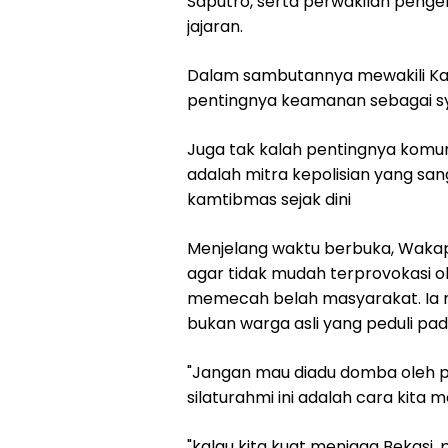
Saputro, serta perwakilan pengem
jajaran.
Dalam sambutannya mewakili Kap
pentingnya keamanan sebagai sy
Juga tak kalah pentingnya komun
adalah mitra kepolisian yang sa
kamtibmas sejak dini
Menjelang waktu berbuka, Wakap
agar tidak mudah terprovokasi o
memecah belah masyarakat. Ia 
bukan warga asli yang peduli pa
"Jangan mau diadu domba oleh p
silaturahmi ini adalah cara kita 
"kalau kita kuat menjaga Bekasi,