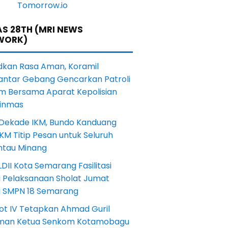
S 28TH (MRI NEWS
WORK)
dkan Rasa Aman, Koramil
antar Gebang Gencarkan Patroli
m Bersama Aparat Kepolisian
Linmas
 Dekade IKM, Bundo Kanduang
KM Titip Pesan untuk Seluruh
ntau Minang
DII Kota Semarang Fasilitasi
i Pelaksanaan Sholat Jumat
a SMPN 18 Semarang
ot IV Tetapkan Ahmad Guril
iman Ketua Senkom Kotamobagu