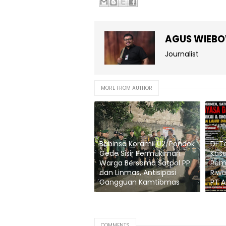
AGUS WIEB
Journalist
MORE FROM AUTHOR
Babinsa Koramil 02/Pondok
Di T
Gede Sisir Permukiman
Kasa
Warga Bersama Satpol PP
Peme
dan Linmas, Antisipasi
Riwa
Gangguan Kamtibmas
PT A
COMMENTS