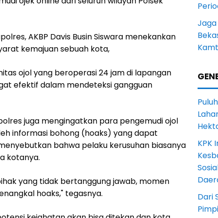
udi ojek online dari seluruh wilayah Polsek
Peri
Jaga
Beka
olres, AKBP Davis Busin Siswara menekankan
Kamt
arat kemajuan sebuah kota,
itas ojol yang beroperasi 24 jam di lapangan
GENE
ngat efektif dalam mendeteksi gangguan
Puluh
Lahan
olres juga mengingatkan para pengemudi ojol
Hekt
leh informasi bohong (hoaks) yang dapat
KPK I
menyebutkan bahwa pelaku kerusuhan biasanya
Kesb
da kotanya.
Sosia
Daer
ihak yang tidak bertanggung jawab, momen
menangkal hoaks," tegasnya.
Dari 
Pimp
 potensi kejahatan akan bisa ditekan dan kota