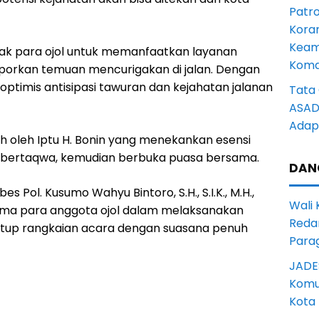
Patro
Kora
Keam
jak para ojol untuk memanfaatkan layanan
Komd
aporkan temuan mencurigakan di jalan. Dengan
n optimis antisipasi tawuran dan kejahatan jalanan
Tata 
ASAD 
Adapt
ah oleh Iptu H. Bonin yang menekankan esensi
 bertaqwa, kemudian berbuka puasa bersama.
DAN
 Pol. Kusumo Wahyu Bintoro, S.H., S.I.K., M.H.,
Wali
ama para anggota ojol dalam melaksanakan
Reda
tup rangkaian acara dengan suasana penuh
Para
JADE
Komun
Kota