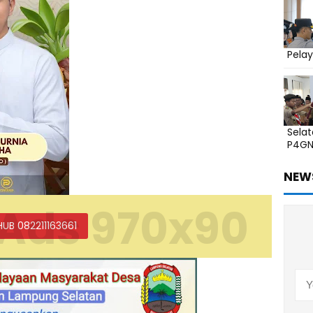
Pelay
Sela
P4G
NEW
Ads 970x90
HUB 082211163661