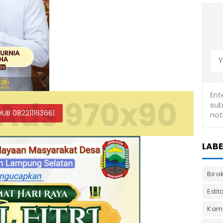
Ads 970x90
HUB 082211163661
LABE
Biro
Edito
Kam