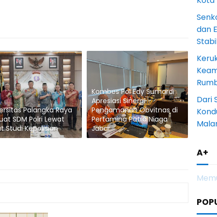
Kota
Senk
dan 
Stab
Keru
Keam
Rumba
Kombes Pol Edy Sumardi
Dari 
Apresiasi Sinergi
ersitas Palangka Raya
Pengamanan Obvitnas di
Kondu
uat SDM Polri Lewat
Pertamina Patra Niaga
Mala
t Studi Kepolisian
Jabar
A+
Memu
POP