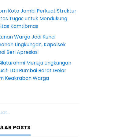
om Kota Jambi Perkuat Struktur
Etos Tugas untuk Mendukung
ilitas Kamtibmas
kunan Warga Jadi Kunci
anan Lingkungan, Kapolsek
i Beri Apresiasi
Silaturahmi Menuju Lingkungan
sif: LDII Rumbai Barat Gelar
m Keakraban Warga
at...
ULAR POSTS