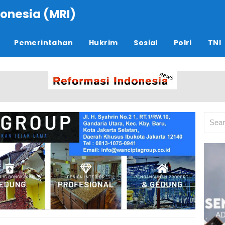
onesia (MRI)
Pemerintahan
Hukrim
Sosial
Polri
TNI