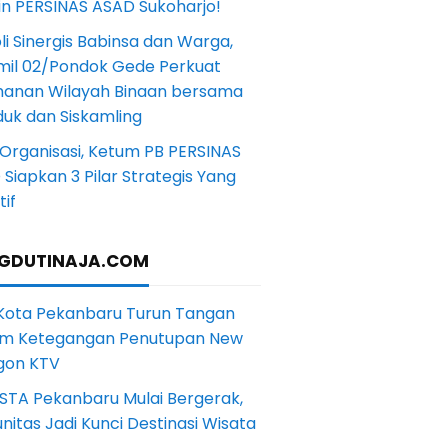
in PERSINAS ASAD Sukoharjo!
li Sinergis Babinsa dan Warga,
mil 02/Pondok Gede Perkuat
anan Wilayah Binaan bersama
uk dan Siskamling
Organisasi, Ketum PB PERSINAS
Siapkan 3 Pilar Strategis Yang
if
GDUTINAJA.COM
 Kota Pekanbaru Turun Tangan
m Ketegangan Penutupan New
gon KTV
STA Pekanbaru Mulai Bergerak,
itas Jadi Kunci Destinasi Wisata