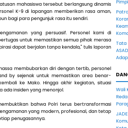
Pimp
h ratusan mahasiswa tersebut berlangsung dinamis
ersonel K-9 di lapangan memberikan rasa aman,
Patro
un bagi para pengunjuk rasa itu sendiri.
Kora
Keam
ngamanan yang persuasif. Personel kami di
Komd
 bertugas untuk memastikan semua pihak merasa
Tata 
asi dapat berjalan tanpa kendala," tulis laporan
ASAD 
Adapt
h massa membubarkan diri dengan tertib, personel
DAN
nd by sejenak untuk memastikan area benar-
kembali ke Mako. Hingga akhir kegiatan, situasi
Wali
a ada insiden yang menonjol.
Reda
Para
membuktikan bahwa Polri terus bertransformasi
ngamanan yang modern, profesional, dan tetap
JADE
etiap penugasannya.
Komun