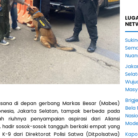
LUGA
NET
Sukin
Sema
Nuans
Jakar
Selat
Wuju
Masy
Brigj
asana di depan gerbang Markas Besar (Mabes)
Bela 
donesia, Jakarta Selatan, tampak berbeda pada
Nasi
h riuhnya penyampaian aspirasi dari Aliansi
Mode
, hadir sosok-sosok tangguh berkaki empat yang
Kapol
K-9 dari Direktorat Polisi Satwa (Ditpolsatwa)