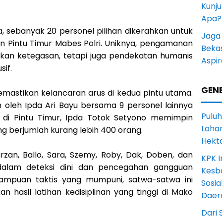
Kunju
Apa?
, sebanyak 20 personel pilihan dikerahkan untuk
Jaga 
dan Pintu Timur Mabes Polri. Uniknya, pengamanan
Beka
nkan ketegasan, tetapi juga pendekatan humanis
Aspi
sif.
GENE
emastikan kelancaran arus di kedua pintu utama.
in oleh Ipda Ari Bayu bersama 9 personel lainnya
Puluh
, di Pintu Timur, Ipda Totok Setyono memimpin
Lahan
g berjumlah kurang lebih 400 orang.
Hekt
rzan, Ballo, Sara, Szemy, Roby, Dak, Doben, dan
KPK I
dalam deteksi dini dan pencegahan gangguan
Kesb
ampuan taktis yang mumpuni, satwa-satwa ini
Sosia
n hasil latihan kedisiplinan yang tinggi di Mako
Daer
Dari 