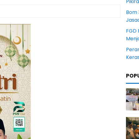
Pikir
Bom 3
Jasa
FGD 
Menj
Pera
Kera
POP