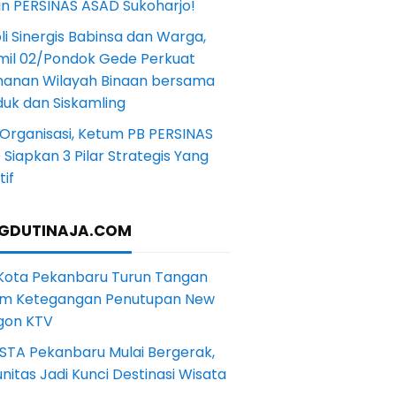
in PERSINAS ASAD Sukoharjo!
li Sinergis Babinsa dan Warga,
mil 02/Pondok Gede Perkuat
anan Wilayah Binaan bersama
uk dan Siskamling
Organisasi, Ketum PB PERSINAS
Siapkan 3 Pilar Strategis Yang
if
GDUTINAJA.COM
 Kota Pekanbaru Turun Tangan
m Ketegangan Penutupan New
gon KTV
STA Pekanbaru Mulai Bergerak,
itas Jadi Kunci Destinasi Wisata