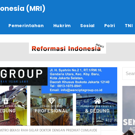
onesia (MRI)
Pemerintahan
Hukrim
Sosial
Polri
TNI
METRO BEKASI RAIH GELAR DOKTOR DENGAN PREDIKAT CUMLAUDE