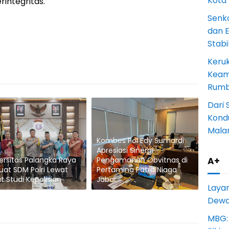
Kota
rintegritas.
Senk
dan 
Stab
Keru
Keam
Rumba
Dari 
Kondu
Mala
Kombes Pol Edy Sumardi
Apresiasi Sinergi
A+
ersitas Palangka Raya
Pengamanan Obvitnas di
uat SDM Polri Lewat
Pertamina Patra Niaga
t Studi Kepolisian
Jabar
Laya
Dewan
MBG: