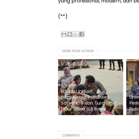
yang profesional, modern, dan be
(**)
MORE FROM AUTHOR
Edukasi Inklusif,
Ditpolsatwa Polri Bawa
Univ
Satwa K-9 dan Turangga
Perk
Hibur Siswa SLB Bogor
Pusa
COMMENTS