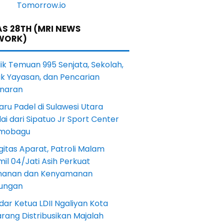
S 28TH (MRI NEWS
WORK)
lik Temuan 995 Senjata, Sekolah,
ik Yayasan, dan Pencarian
naran
aru Padel di Sulawesi Utara
ai dari Sipatuo Jr Sport Center
mobagu
gitas Aparat, Patroli Malam
il 04/Jati Asih Perkuat
anan dan Kenyamanan
kungan
dar Ketua LDII Ngaliyan Kota
rang Distribusikan Majalah