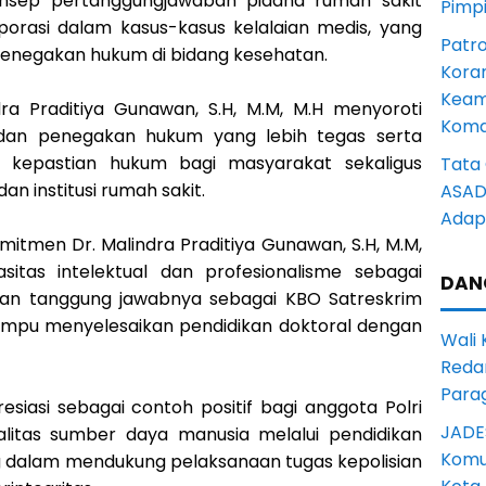
nsep pertanggungjawaban pidana rumah sakit
Pimp
orasi dalam kasus-kasus kelalaian medis, yang
Patro
 penegakan hukum di bidang kesehatan.
Kora
Keam
dra Praditiya Gunawan, S.H, M.M, M.H menyoroti
Komd
i dan penegakan hukum yang lebih tegas serta
 kepastian hukum bagi masyarakat sekaligus
Tata 
n institusi rumah sakit.
ASAD 
Adapt
omitmen Dr. Malindra Praditiya Gunawan, S.H, M.M,
itas intelektual dan profesionalisme sebagai
DAN
 dan tanggung jawabnya sebagai KBO Satreskrim
mampu menyelesaikan pendidikan doktoral dengan
Wali
Reda
Para
siasi sebagai contoh positif bagi anggota Polri
JADE
alitas sumber daya manusia melalui pendidikan
Komun
g dalam mendukung pelaksanaan tugas kepolisian