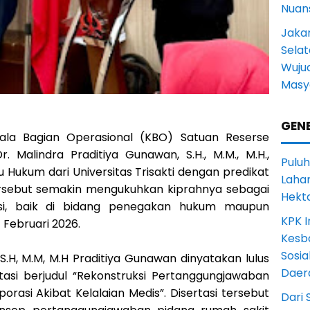
Nuans
Jakar
Selat
Wuju
Masy
GENE
ala Bagian Operasional (KBO) Satuan Reserse
r. Malindra Praditiya Gunawan, S.H., M.M., M.H.,
Puluh
u Hukum dari Universitas Trisakti dengan predikat
Lahan
ersebut semakin mengukuhkan kiprahnya sebagai
Hekt
asi, baik di bidang penegakan hukum maupun
KPK I
Februari 2026.
Kesb
Sosia
S.H, M.M, M.H Praditiya Gunawan dinyatakan lulus
Daer
asi berjudul “Rekonstruksi Pertanggungjawaban
rasi Akibat Kelalaian Medis”. Disertasi tersebut
Dari 