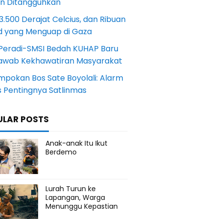
an Ditangguhkan
.500 Derajat Celcius, dan Ribuan
d yang Menguap di Gaza
Peradi-SMSI Bedah KUHAP Baru
awab Kekhawatiran Masyarakat
mpokan Bos Sate Boyolali: Alarm
s Pentingnya Satlinmas
ULAR POSTS
Anak-anak Itu Ikut
Berdemo
Lurah Turun ke
Lapangan, Warga
Menunggu Kepastian