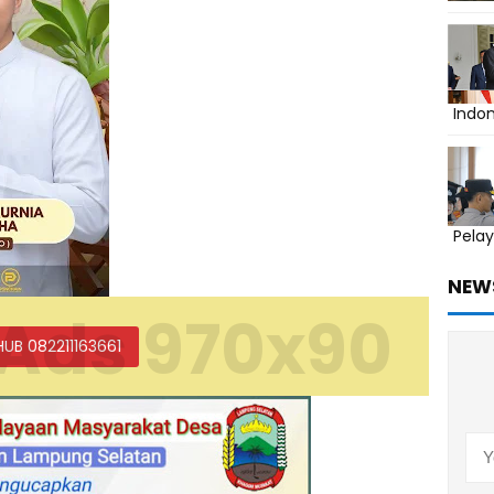
Indo
Pelay
NEW
Ads 970x90
HUB 082211163661