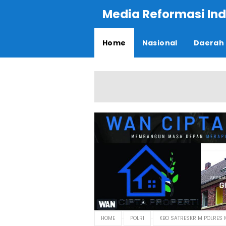
Media Reformasi Ind
Home
Nasional
Daerah
HOME
POLRI
KBO SATRESKRIM POLRES 