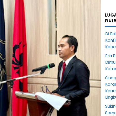
LUGA
NET
Di Ba
Konfl
Kebe
Era B
Dimul
Kota
Siner
Koram
Keam
Ling
Sukin
Sema