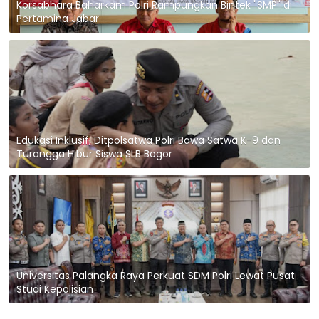
Korsabhara Baharkam Polri Rampungkan Bintek "SMP" di
Pertamina Jabar
Edukasi Inklusif, Ditpolsatwa Polri Bawa Satwa K-9 dan
Turangga Hibur Siswa SLB Bogor
Universitas Palangka Raya Perkuat SDM Polri Lewat Pusat
Studi Kepolisian