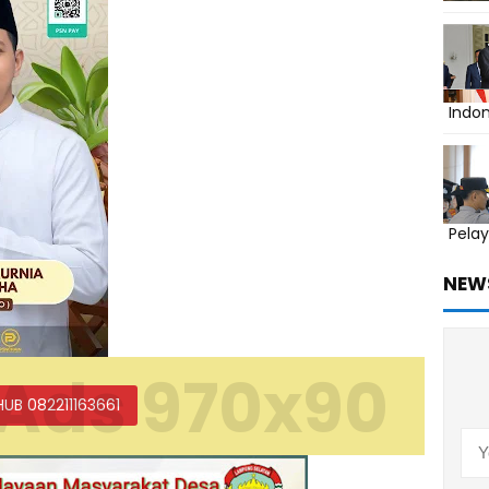
Indo
Pelay
NEW
Ads 970x90
HUB 082211163661