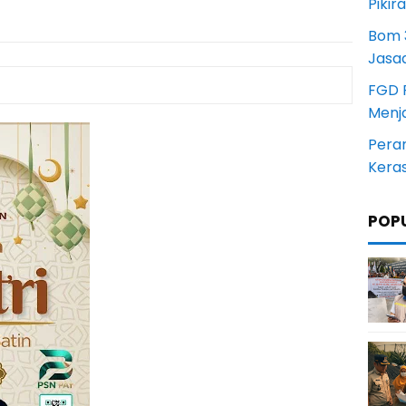
Pikir
Bom 3
Jasa
FGD 
Menj
Pera
Kera
POP