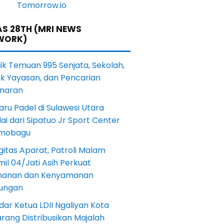
S 28TH (MRI NEWS
WORK)
lik Temuan 995 Senjata, Sekolah,
ik Yayasan, dan Pencarian
naran
aru Padel di Sulawesi Utara
ai dari Sipatuo Jr Sport Center
mobagu
gitas Aparat, Patroli Malam
il 04/Jati Asih Perkuat
anan dan Kenyamanan
kungan
dar Ketua LDII Ngaliyan Kota
rang Distribusikan Majalah