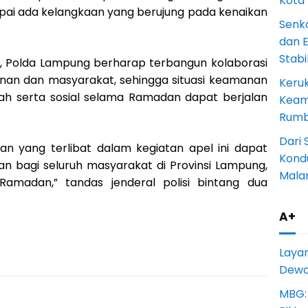
Kota
pai ada kelangkaan yang berujung pada kenaikan
Senk
dan 
Stab
ni, Polda Lampung berharap terbangun kolaborasi
nan dan masyarakat, sehingga situasi keamanan
Keru
adah serta sosial selama Ramadan dapat berjalan
Keam
Rumba
Dari 
an yang terlibat dalam kegiatan apel ini dapat
Kondu
 bagi seluruh masyarakat di Provinsi Lampung,
Mala
Ramadan,” tandas jenderal polisi bintang dua
A+
Laya
Dewan
MBG: