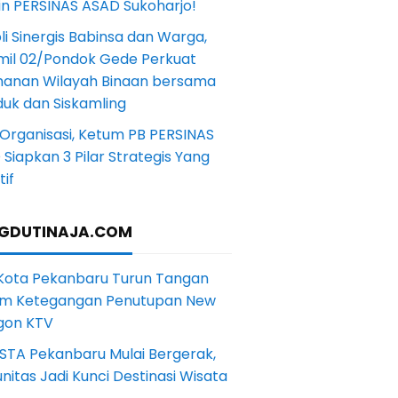
in PERSINAS ASAD Sukoharjo!
li Sinergis Babinsa dan Warga,
mil 02/Pondok Gede Perkuat
anan Wilayah Binaan bersama
uk dan Siskamling
Organisasi, Ketum PB PERSINAS
Siapkan 3 Pilar Strategis Yang
if
GDUTINAJA.COM
 Kota Pekanbaru Turun Tangan
m Ketegangan Penutupan New
gon KTV
STA Pekanbaru Mulai Bergerak,
itas Jadi Kunci Destinasi Wisata