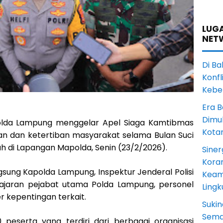
LUGA
NET
Di Ba
Konfl
Kebe
Era B
Dimul
lda Lampung menggelar Apel Siaga Kamtibmas
Kota
 dan ketertiban masyarakat selama Bulan Suci
h di Lapangan Mapolda, Senin (23/2/2026).
Siner
Koram
gsung Kapolda Lampung, Inspektur Jenderal Polisi
Keam
ti jajaran pejabat utama Polda Lampung, personel
Ling
r kepentingan terkait.
Sukin
Sema
00 peserta yang terdiri dari berbagai organisasi