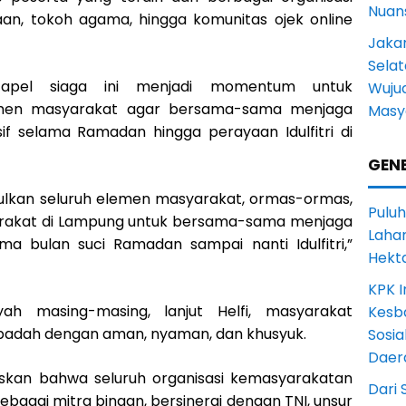
Nuans
n, tokoh agama, hingga komunitas ojek online
Jakar
Selat
 apel siaga ini menjadi momentum untuk
Wuju
lemen masyarakat agar bersama-sama menjaga
Masy
if selama Ramadan hingga perayaan Idulfitri di
GENE
ulkan seluruh elemen masyarakat, ormas-ormas,
Puluh
akat di Lampung untuk bersama-sama menjaga
Lahan
a bulan suci Ramadan sampai nanti Idulfitri,”
Hekt
KPK I
ayah masing-masing, lanjut Helfi, masyarakat
Kesb
badah dengan aman, nyaman, dan khusyuk.
Sosia
Daer
askan bahwa seluruh organisasi kemasyarakatan
Dari 
ebagai mitra binaan, bersinergi dengan TNI, unsur