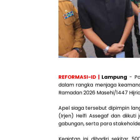
REFORMASI-ID |
Lampung
- Po
dalam rangka menjaga keamanan
Ramadan 2026 Masehi/1447 Hijria
Apel siaga tersebut dipimpin lan
(Irjen) Helfi Assegaf dan diiku
gabungan, serta para stakeholde
Kegiatan ini dihadiri sekitar 5