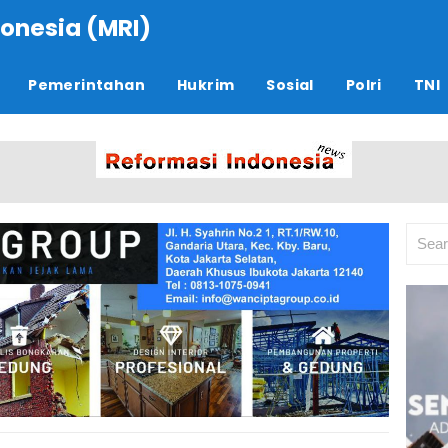
onesia (MRI)
Pemerintahan
Hukrim
Sosial
Polri
TNI