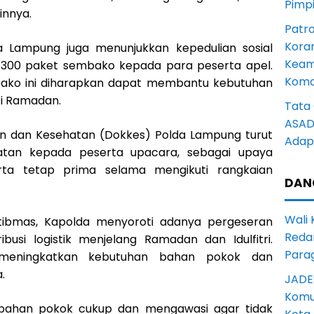
Pimp
innya.
Patro
Kora
a Lampung juga menunjukkan kepedulian sosial
Keam
00 paket sembako kepada para peserta apel.
Komd
ako ini diharapkan dapat membantu kebutuhan
i Ramadan.
Tata 
ASAD 
an dan Kesehatan (Dokkes) Polda Lampung turut
Adapt
tan kepada peserta upacara, sebagai upaya
erta tetap prima selama mengikuti rangkaian
DAN
Wali
tibmas, Kapolda menyoroti adanya pergeseran
Reda
ibusi logistik menjelang Ramadan dan Idulfitri.
Para
i meningkatkan kebutuhan bahan pokok dan
.
JADE
Komun
i bahan pokok cukup dan mengawasi agar tidak