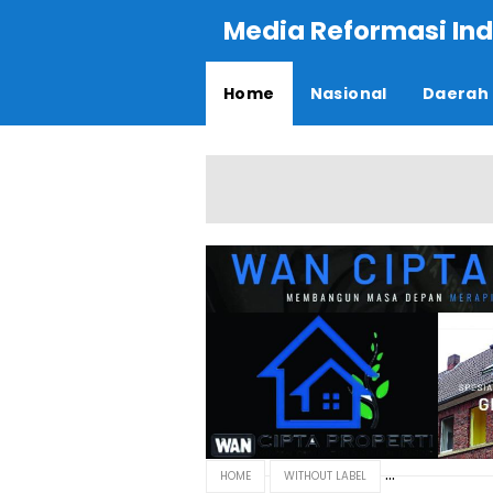
Media Reformasi Ind
Home
Nasional
Daerah
HOME
WITHOUT LABEL