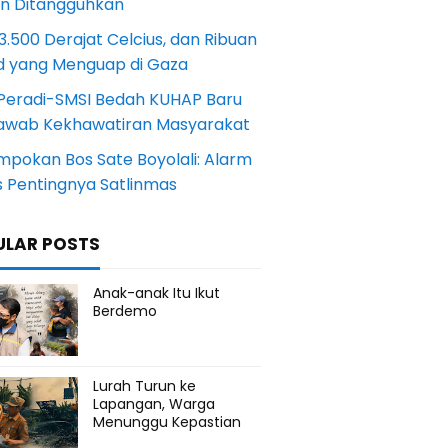
an Ditangguhkan
.500 Derajat Celcius, dan Ribuan
d yang Menguap di Gaza
Peradi-SMSI Bedah KUHAP Baru
awab Kekhawatiran Masyarakat
mpokan Bos Sate Boyolali: Alarm
s Pentingnya Satlinmas
ULAR POSTS
Anak-anak Itu Ikut
Berdemo
Lurah Turun ke
Lapangan, Warga
Menunggu Kepastian