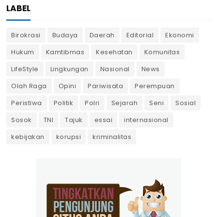
LABEL
Birokrasi
Budaya
Daerah
Editorial
Ekonomi
Hukum
Kamtibmas
Kesehatan
Komunitas
LifeStyle
Lingkungan
Nasional
News
Olah Raga
Opini
Pariwisata
Perempuan
Peristiwa
Politik
Polri
Sejarah
Seni
Sosial
Sosok
TNI
Tajuk
essai
internasional
kebijakan
korupsi
kriminalitas