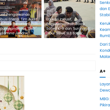
Senk
dan 
kuat Pengamanan
Stab
ribusi Energi, Tim Audit
Edukasi Inklusif,
Keru
abhara Baharkam Polri
Ditpolsatwa Polri Bawa
pungkan Bintek "SMP"
Satwa K-9 dan Turangga
Keam
ertamina Jabar
Hibur Siswa SLB Bogor
Rumba
Dari 
Kondu
Mala
A+
Laya
Dewan
MBG:
Pikir