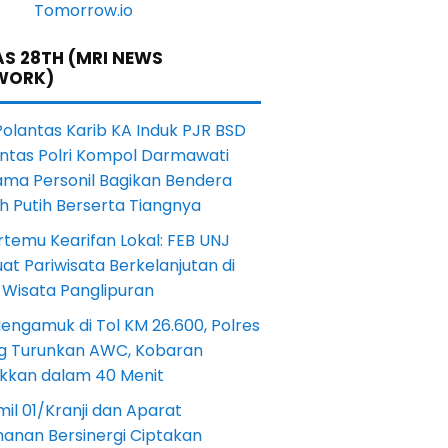
S 28TH (MRI NEWS
WORK)
Polantas Karib KA Induk PJR BSD
antas Polri Kompol Darmawati
ama Personil Bagikan Bendera
h Putih Berserta Tiangnya
rtemu Kearifan Lokal: FEB UNJ
at Pariwisata Berkelanjutan di
 Wisata Panglipuran
engamuk di Tol KM 26.600, Polres
ng Turunkan AWC, Kobaran
akkan dalam 40 Menit
il 01/Kranji dan Aparat
anan Bersinergi Ciptakan