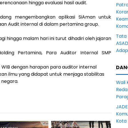
erencanaan hingga evaluasi hasil audit.
Patro
Kora
sedang mengembangkan aplikasi SiAman untuk
Keam
Audit internal di dalam pertamina group.
Komd
Tata 
 hingga malam hari ini turut dihadiri oleh jajaran
ASAD 
Adapt
lding Pertamina, Para Auditor Internal SMP
0 WIB dengan harapan para auditor internal
DAN
n ilmu yang didapat untuk menjaga stabilitas
k negara.
Wali
Reda
Para
JADE
Komun
Kota