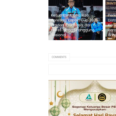
Ketua IESPA Ibnu Riza
Per
Apresiasi Kapolri Cup 2026:
Dist
Wadah Luar Biasa, dari
Kors
Polres hingga Panggung
Ram
Nasional
di P
COMMENTS