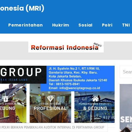
onesia (MRI)
Pemerintahan
Hukrim
Sosial
Polri
TNI
OLRI BERIKAN PEMBEKALAN AUDITOR INTERNAL DI PERTAMINA GROUP