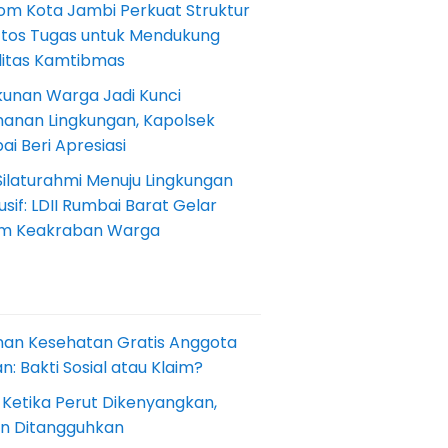
om Kota Jambi Perkuat Struktur
Etos Tugas untuk Mendukung
ilitas Kamtibmas
kunan Warga Jadi Kunci
anan Lingkungan, Kapolsek
i Beri Apresiasi
Silaturahmi Menuju Lingkungan
sif: LDII Rumbai Barat Gelar
m Keakraban Warga
nan Kesehatan Gratis Anggota
: Bakti Sosial atau Klaim?
 Ketika Perut Dikenyangkan,
an Ditangguhkan