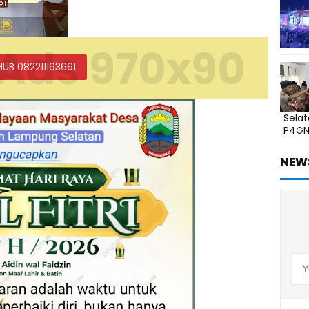
Ads 970x90
HUB 082211163661
Sela
P4G
NEW