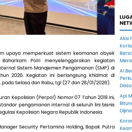
LUGA
NET
Aksi 
Korl
m upaya memperkuat sistem keamanan obyek
Bers
a Baharkam Polri menyelenggarakan kegiatan
Mera
Internal Sistem Manajemen Pengamanan (SMP) di
AI Be
hun 2026. Kegiatan ini berlangsung khidmat di
Perku
 pada Selasa dan Rabu, tgl (27 dan 28/01/2026).
Desa
Api M
ran Kepolisian (Perpol) Nomor 07 Tahun 2019 ini,
Bitu
andar pengamanan internal di seluruh lini bisnis
Dijin
gulasi Kepolisian Negara Republik Indonesia.
Koram
Manager Security Pertamina Holding, Bapak Putra
Keam