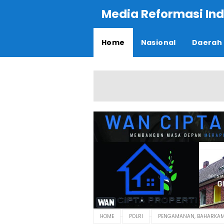
Media Reformasi Ind
Home
Nasional
Daerah
HOME
POLRI
PENGAMANAN, BAHARKAM P