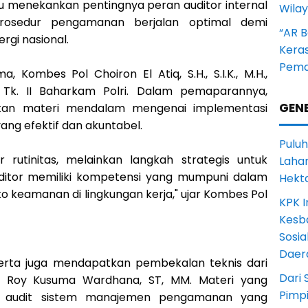
u menekankan pentingnya peran auditor internal
Wila
rosedur pengamanan berjalan optimal demi
“AR B
rgi nasional.
Kera
Pema
 Kombes Pol Choiron El Atiq, S.H., S.I.K., M.H.,
s Tk. II Baharkam Polri. Dalam pemaparannya,
GENE
kan materi mendalam mengenai implementasi
g efektif dan akuntabel.
Puluh
 rutinitas, melainkan langkah strategis untuk
Lahan
ditor memiliki kompetensi yang mumpuni dalam
Hekt
ko keamanan di lingkungan kerja," ujar Kombes Pol
KPK I
Kesb
Sosia
Daer
peserta juga mendapatkan pembekalan teknis dari
Dari 
ak Roy Kusuma Wardhana, ST, MM. Materi yang
Pimp
k audit sistem manajemen pengamanan yang