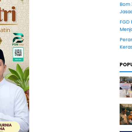
Bom 3
Jasa
FGD 
Menj
Pera
Kera
POP