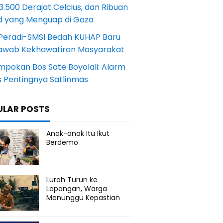
.500 Derajat Celcius, dan Ribuan
d yang Menguap di Gaza
Peradi-SMSI Bedah KUHAP Baru
awab Kekhawatiran Masyarakat
mpokan Bos Sate Boyolali: Alarm
s Pentingnya Satlinmas
ULAR POSTS
Anak-anak Itu Ikut
Berdemo
Lurah Turun ke
Lapangan, Warga
Menunggu Kepastian