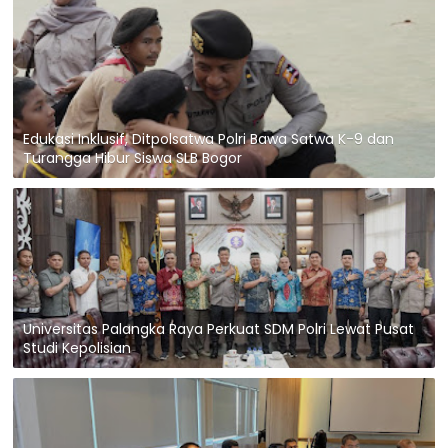
Edukasi Inklusif, Ditpolsatwa Polri Bawa Satwa K-9 dan
Turangga Hibur Siswa SLB Bogor
Universitas Palangka Raya Perkuat SDM Polri Lewat Pusat
Studi Kepolisian