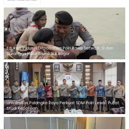
Edukasi Inklusif, Ditpolsatwa Polri Bawa Satwa K-9 dan
Turangga Hibur Siswa SLB Bogor
Universitas Palangka Raya Perkuat SDM Polri Lewat Pusat
Studi Kepolisian