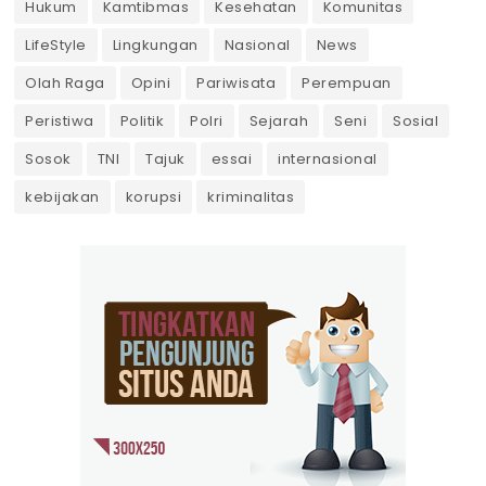
Hukum
Kamtibmas
Kesehatan
Komunitas
LifeStyle
Lingkungan
Nasional
News
Olah Raga
Opini
Pariwisata
Perempuan
Peristiwa
Politik
Polri
Sejarah
Seni
Sosial
Sosok
TNI
Tajuk
essai
internasional
kebijakan
korupsi
kriminalitas