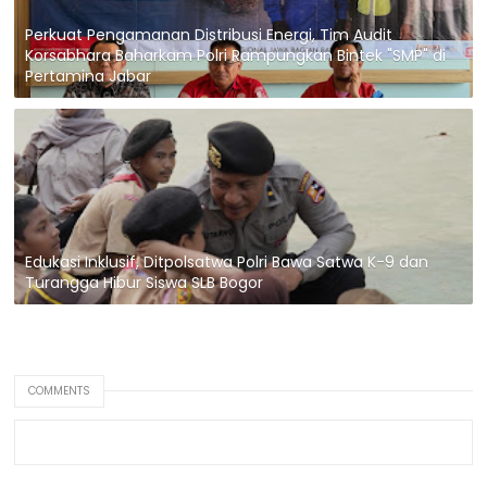
Perkuat Pengamanan Distribusi Energi, Tim Audit
Korsabhara Baharkam Polri Rampungkan Bintek "SMP" di
Pertamina Jabar
Edukasi Inklusif, Ditpolsatwa Polri Bawa Satwa K-9 dan
Turangga Hibur Siswa SLB Bogor
COMMENTS