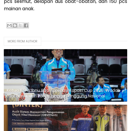
pcs selimut, delapan dus obat-obatan, dan 150 pcs
mainan anak.
MORE FROM AUTHOR
Ketua IESPA Ibnu Riza Apresiasi Kapolri Cup 2026: Wadah
Luar Biasa, dari Polres hingga Panggung Nasional