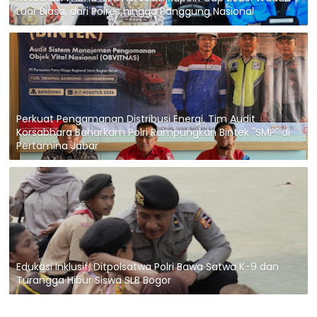
Luar Biasa, dari Polres hingga Panggung Nasional
Perkuat Pengamanan Distribusi Energi, Tim Audit
Korsabhara Baharkam Polri Rampungkan Bintek "SMP" di
Pertamina Jabar
Edukasi Inklusif, Ditpolsatwa Polri Bawa Satwa K-9 dan
Turangga Hibur Siswa SLB Bogor