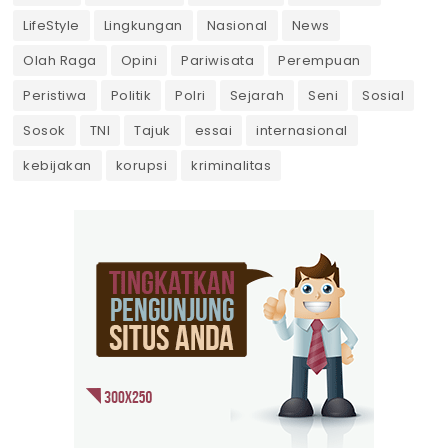
LifeStyle
Lingkungan
Nasional
News
Olah Raga
Opini
Pariwisata
Perempuan
Peristiwa
Politik
Polri
Sejarah
Seni
Sosial
Sosok
TNI
Tajuk
essai
internasional
kebijakan
korupsi
kriminalitas