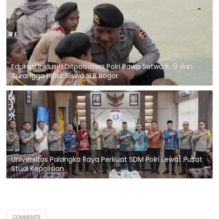
Edukasi Inklusif, Ditpolsatwa Polri Bawa Satwa K-9 dan
Turangga Hibur Siswa SLB Bogor
Universitas Palangka Raya Perkuat SDM Polri Lewat Pusat
Studi Kepolisian
COMMENTS