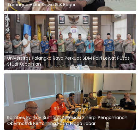
Turangga Hibur Siswa SLB Bogor
Universitas Palangka Raya Perkuat SDM Polri Lewat Pusat
Studi Kepolisian
Kombes Pol Edy Sumardi Apresiasi Sinergi Pengamanan
Obvitnas di Pertamina Patra Niaga Jabar